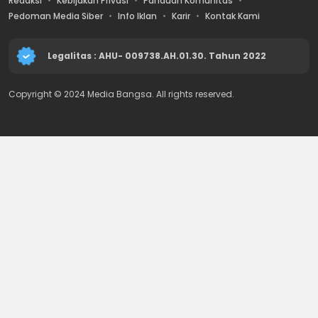
Redaksi
Kebijakan Privasi
Panduan Komunitas
Pedoman Media Siber
Info Iklan
Karir
Kontak Kami
Legalitas : AHU- 009738.AH.01.30. Tahun 2022
Copyright © 2024 Media Bangsa. All rights reserved.