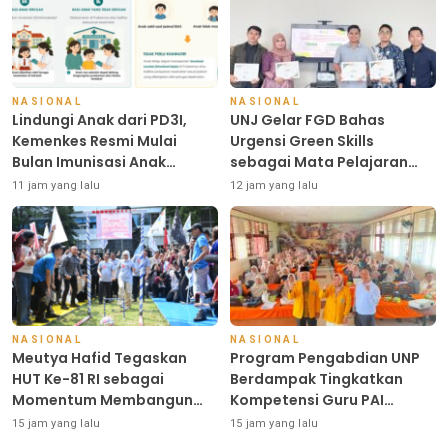
NASIONAL
NASIONAL
Lindungi Anak dari PD3I,
UNJ Gelar FGD Bahas
Kemenkes Resmi Mulai
Urgensi Green Skills
Bulan Imunisasi Anak
sebagai Mata Pelajaran
Sekolah (BIAS) 2026
Umum Baru pada Kurikulum
11 jam yang lalu
12 jam yang lalu
SMK Pariwisata,
Perhotelan, dan UPW
NASIONAL
NASIONAL
Meutya Hafid Tegaskan
Program Pengabdian UNP
HUT Ke-81 RI sebagai
Berdampak Tingkatkan
Momentum Membangun
Kompetensi Guru PAI
Kolaborasi yang Lebih Kuat
melalui AI dan Digital
15 jam yang lalu
15 jam yang lalu
di Kemkomdigi
Pedagogy