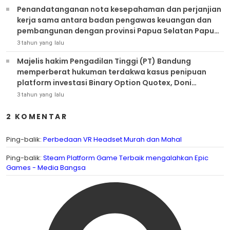
Penandatanganan nota kesepahaman dan perjanjian
kerja sama antara badan pengawas keuangan dan
pembangunan dengan provinsi Papua Selatan Papua
tengah Papua pegunungan dan Papua barat daya
3 tahun yang lalu
Majelis hakim Pengadilan Tinggi (PT) Bandung
memperberat hukuman terdakwa kasus penipuan
platform investasi Binary Option Quotex, Doni
Salmanan menjadi delapan tahun penjara dan
3 tahun yang lalu
memiskinkannya.
2 KOMENTAR
Ping-balik:
Perbedaan VR Headset Murah dan Mahal
Ping-balik:
Steam Platform Game Terbaik mengalahkan Epic
Games - Media Bangsa