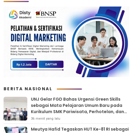
BERITA NASIONAL
UNJ Gelar FGD Bahas Urgensi Green Skills
sebagai Mata Pelajaran Umum Baru pada
Kurikulum SMK Pariwisata, Perhotelan, dan
UPW
36 menit yang lalu
Meutya Hafid Tegaskan HUT Ke-81 RI sebagai