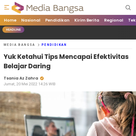
Home
Media Bangsa
Portal Berita Nasional Terpercaya
Nasional
Pendidikan
Kirim Berita
Regional
Tek
HEADLINE
MEDIA BANGSA
PENDIDIKAN
Yuk Ketahui Tips Mencapai Efektivitas
Belajar Daring
Tsania Az Zahra
Jumat, 20 Mei 2022 14:26 WIB