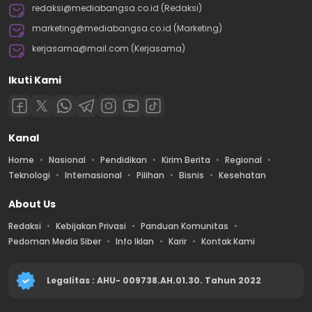
redaksi@mediabangsa.co.id (Redaksi)
marketing@mediabangsa.co.id (Marketing)
kerjasama@mail.com (Kerjasama)
Ikuti Kami
Kanal
Home
Nasional
Pendidikan
Kirim Berita
Regional
Teknologi
Internasional
Pilihan
Bisnis
Kesehatan
About Us
Redaksi
Kebijakan Privasi
Panduan Komunitas
Pedoman Media Siber
Info Iklan
Karir
Kontak Kami
Legalitas : AHU- 009738.AH.01.30. Tahun 2022