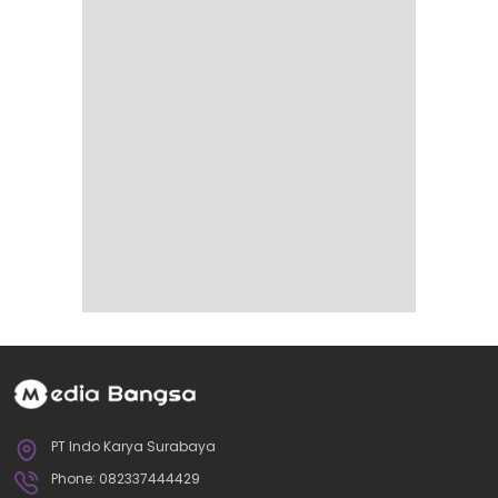
PT Indo Karya Surabaya
Phone: 082337444429