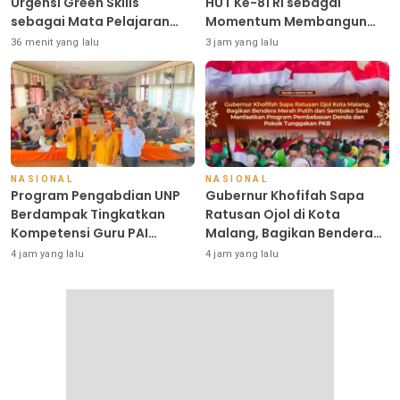
Urgensi Green Skills
HUT Ke-81 RI sebagai
sebagai Mata Pelajaran
Momentum Membangun
Umum Baru pada Kurikulum
Kolaborasi yang Lebih Kuat
36 menit yang lalu
3 jam yang lalu
SMK Pariwisata,
di Kemkomdigi
Perhotelan, dan UPW
NASIONAL
NASIONAL
Program Pengabdian UNP
Gubernur Khofifah Sapa
Berdampak Tingkatkan
Ratusan Ojol di Kota
Kompetensi Guru PAI
Malang, Bagikan Bendera
melalui AI dan Digital
Merah Putih dan Sembako
4 jam yang lalu
4 jam yang lalu
Pedagogy
saat Program Pemutihan
PKB