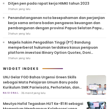
Ditjen pen pada rapat kerja HIMKI tahun 2023
3 tahun yang lalu
Penandatanganan nota kesepahaman dan perjanjian
kerja sama antara badan pengawas keuangan dan
pembangunan dengan provinsi Papua Selatan Papua
tengah Papua pegunungan dan Papua barat daya
3 tahun yang lalu
Majelis hakim Pengadilan Tinggi (PT) Bandung
memperberat hukuman terdakwa kasus penipuan
platform investasi Binary Option Quotex, Doni
Salmanan menjadi delapan tahun penjara dan
3 tahun yang lalu
memiskinkannya.
WIDGET INDEKS
UNJ Gelar FGD Bahas Urgensi Green Skills
sebagai Mata Pelajaran Umum Baru pada
Kurikulum SMK Pariwisata, Perhotelan, dan
UPW
36 menit yang lalu
NASIONAL
Meutya Hafid Tegaskan HUT Ke-81 RI sebagai
Momentum Membangun Kolaborasi yang