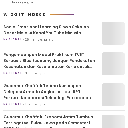
Salmanan menjadi delapan tahun penjara dan
3 tahun yang lalu
memiskinkannya.
WIDGET INDEKS
Social Emotional Learning Siswa Sekolah
Dasar Melalui Kanal YouTube Minivila
28 menit yang lalu
NASIONAL
Pengembangan Modul Praktikum TVET
Berbasis Blue Economy dengan Pendekatan
Kesehatan dan Keselamatan Kerja untuk
Materi Pariwisata Dukung Pencapaian SDGs
3 jam yang lalu
NASIONAL
Gubernur Khofifah Terima Kunjungan
Delegasi Armada Angkatan Laut RRT,
Perkuat Kolaborasi Teknologi Perkapalan
4 jam yang lalu
NASIONAL
Gubernur Khofifah: Ekonomi Jatim Tumbuh
Tertinggi se-Pulau Jawa pada Semester I