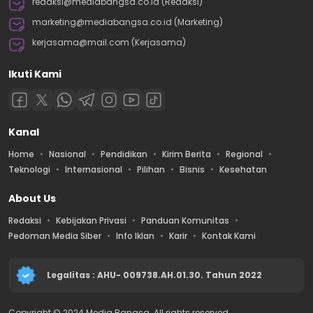
redaksi@mediabangsa.co.id (Redaksi)
marketing@mediabangsa.co.id (Marketing)
kerjasama@mail.com (Kerjasama)
Ikuti Kami
Kanal
Home
Nasional
Pendidikan
Kirim Berita
Regional
Teknologi
Internasional
Pilihan
Bisnis
Kesehatan
About Us
Redaksi
Kebijakan Privasi
Panduan Komunitas
Pedoman Media Siber
Info Iklan
Karir
Kontak Kami
Legalitas : AHU- 009738.AH.01.30. Tahun 2022
Copyright © 2024 Media Bangsa. All rights reserved.