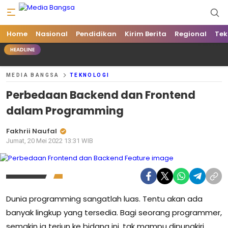
Home
Media Bangsa
Portal Berita Nasional Terpercaya
Nasional
Pendidikan
Kirim Berita
Regional
Tek
HEADLINE
MEDIA BANGSA
TEKNOLOGI
Perbedaan Backend dan Frontend
dalam Programming
Fakhrii Naufal
Jumat, 20 Mei 2022 13:31 WIB
Dunia programming sangatlah luas. Tentu akan ada
banyak lingkup yang tersedia. Bagi seorang programmer,
semakin ia terjun ke bidang ini, tak mampu dipungkiri