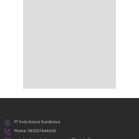
PT Indo Karya Surabaya
Phone: 082337444429