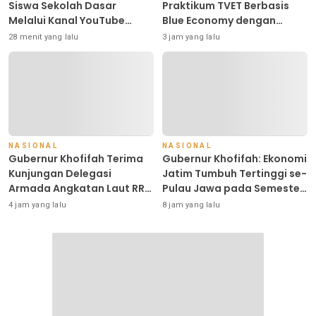
Siswa Sekolah Dasar
Praktikum TVET Berbasis
Melalui Kanal YouTube
Blue Economy dengan
Minivila
Pendekatan Kesehatan dan
28 menit yang lalu
3 jam yang lalu
Keselamatan Kerja untuk
Materi Pariwisata Dukung
Pencapaian SDGs
NASIONAL
NASIONAL
Gubernur Khofifah Terima
Gubernur Khofifah: Ekonomi
Kunjungan Delegasi
Jatim Tumbuh Tertinggi se-
Armada Angkatan Laut RRT,
Pulau Jawa pada Semester
Perkuat Kolaborasi
I 2026, Kemiskinan dan
4 jam yang lalu
8 jam yang lalu
Teknologi Perkapalan
Pengangguran Terus
Menurun