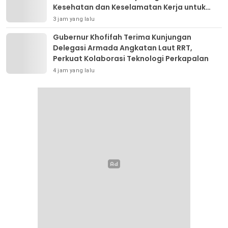
Kesehatan dan Keselamatan Kerja untuk
Materi Pariwisata Dukung Pencapaian SDGs
3 jam yang lalu
Gubernur Khofifah Terima Kunjungan
Delegasi Armada Angkatan Laut RRT,
Perkuat Kolaborasi Teknologi Perkapalan
4 jam yang lalu