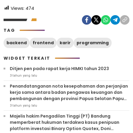
Views:
474
TAG
backend
frontend
karir
programming
WIDGET TERKAIT
Ditjen pen pada rapat kerja HIMKI tahun 2023
3 tahun yang lalu
Penandatanganan nota kesepahaman dan perjanjian
kerja sama antara badan pengawas keuangan dan
pembangunan dengan provinsi Papua Selatan Papua
tengah Papua pegunungan dan Papua barat daya
3 tahun yang lalu
Majelis hakim Pengadilan Tinggi (PT) Bandung
memperberat hukuman terdakwa kasus penipuan
platform investasi Binary Option Quotex, Doni