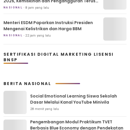
2026, Kemiskinan dan Pengangguran Terus
Menurun
8 jam yang lalu
NASIONAL
Menteri ESDM Paparkan Instruksi Presiden
Mengenai Kelistrikan dan Harga BBM
22 jam yang lalu
NASIONAL
SERTIFIKASI DIGITAL MARKETING LISENSI
BNSP
BERITA NASIONAL
Social Emotional Learning Siswa Sekolah
Dasar Melalui Kanal YouTube Minivila
28 menit yang lalu
Pengembangan Modul Praktikum TVET
Berbasis Blue Economy dengan Pendekatan