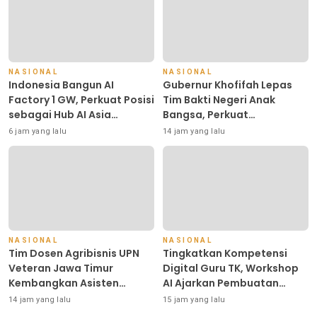
NASIONAL
NASIONAL
Indonesia Bangun AI
Gubernur Khofifah Lepas
Factory 1 GW, Perkuat Posisi
Tim Bakti Negeri Anak
sebagai Hub AI Asia
Bangsa, Perkuat
Tenggara
Kepedulian kepada
6 jam yang lalu
14 jam yang lalu
Keluarga Pahlawan dan
Perintis Kemerdekaan
NASIONAL
NASIONAL
Tim Dosen Agribisnis UPN
Tingkatkan Kompetensi
Veteran Jawa Timur
Digital Guru TK, Workshop
Kembangkan Asisten
AI Ajarkan Pembuatan
Keuangan Berbasis AI untuk
Media Ajar Berbasis
14 jam yang lalu
15 jam yang lalu
Kelompok Tani dan UMKM
Teknologi