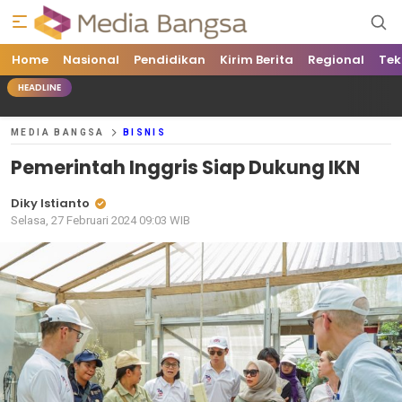
Home
Media Bangsa
Portal Berita Nasional Terpercaya
Nasional
Pendidikan
Kirim Berita
Regional
Tek
HEADLINE
MEDIA BANGSA
BISNIS
Pemerintah Inggris Siap Dukung IKN
Diky Istianto
Selasa, 27 Februari 2024 09:03 WIB