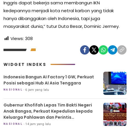
Inggris dapat bekerja sama membangun IKN
kedepannya menjadi kota netral karbon yang tidak
hanya dibanggakan oleh Indonesia, tapi juga
masyarakat dunia,” tutur Duta Besar, Dominic Jermey.
Views:
308
WIDGET INDEKS
Indonesia Bangun AI Factory 1 GW, Perkuat
Posisi sebagai Hub AI Asia Tenggara
6 jam yang lalu
NASIONAL
Gubernur Khofifah Lepas Tim Bakti Negeri
Anak Bangsa, Perkuat Kepedulian kepada
Keluarga Pahlawan dan Perintis
Kemerdekaan
14 jam yang lalu
NASIONAL