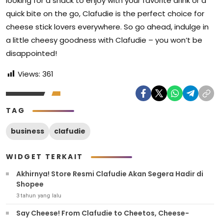
looking for a snack to enjoy with your favorite drink or a
quick bite on the go, Clafudie is the perfect choice for
cheese stick lovers everywhere. So go ahead, indulge in
a little cheesy goodness with Clafudie – you won’t be
disappointed!
Views:
361
TAG
business
clafudie
WIDGET TERKAIT
Akhirnya! Store Resmi Clafudie Akan Segera Hadir di
Shopee
3 tahun yang lalu
Say Cheese! From Clafudie to Cheetos, Cheese-