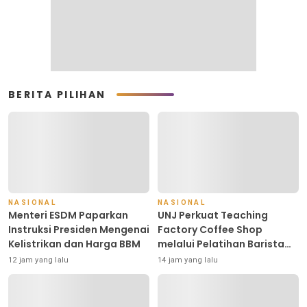
BERITA PILIHAN
NASIONAL
NASIONAL
Menteri ESDM Paparkan
UNJ Perkuat Teaching
Instruksi Presiden Mengenai
Factory Coffee Shop
Kelistrikan dan Harga BBM
melalui Pelatihan Barista
dan Produksi Cookies di
12 jam yang lalu
14 jam yang lalu
SLBN 2 Central Kota Cimahi