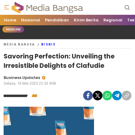
Home
Media Bangsa
Portal Berita Nasional Terpercaya
Nasional
Pendidikan
Kirim Berita
Regional
Tek
HEADLINE
MEDIA BANGSA
BISNIS
Savoring Perfection: Unveiling the
Irresistible Delights of Clafudie
Business Updates
Selasa, 16 Mei 2023 22:53 WIB