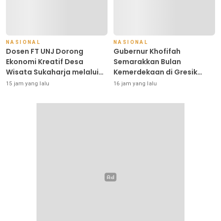
NASIONAL
NASIONAL
Dosen FT UNJ Dorong
Gubernur Khofifah
Ekonomi Kreatif Desa
Semarakkan Bulan
Wisata Sukaharja melalui
Kemerdekaan di Gresik
Pelatihan Cenderamata
Lewat Pasar Murah dan
15 jam yang lalu
16 jam yang lalu
Berkelanjutan
Pembagian Ribuan Bendera
Merah Putih