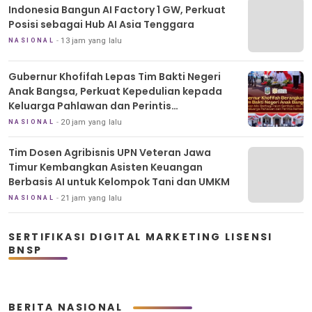
Indonesia Bangun AI Factory 1 GW, Perkuat
Posisi sebagai Hub AI Asia Tenggara
13 jam yang lalu
NASIONAL
Gubernur Khofifah Lepas Tim Bakti Negeri
Anak Bangsa, Perkuat Kepedulian kepada
Keluarga Pahlawan dan Perintis
Kemerdekaan
20 jam yang lalu
NASIONAL
Tim Dosen Agribisnis UPN Veteran Jawa
Timur Kembangkan Asisten Keuangan
Berbasis AI untuk Kelompok Tani dan UMKM
21 jam yang lalu
NASIONAL
SERTIFIKASI DIGITAL MARKETING LISENSI
BNSP
BERITA NASIONAL