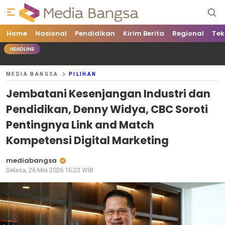
Home
Media Bangsa
Portal Berita Nasional Terpercaya
Nasional
Pendidikan
Kirim Berita
Regional
Tek
HEADLINE
MEDIA BANGSA
PILIHAN
Jembatani Kesenjangan Industri dan
Pendidikan, Denny Widya, CBC Soroti
Pentingnya Link and Match
Kompetensi Digital Marketing
mediabangsa
Selasa, 26 Mei 2026 16:23 WIB