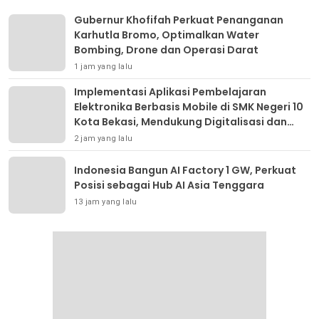
Gubernur Khofifah Perkuat Penanganan
Karhutla Bromo, Optimalkan Water
Bombing, Drone dan Operasi Darat
1 jam yang lalu
Implementasi Aplikasi Pembelajaran
Elektronika Berbasis Mobile di SMK Negeri 10
Kota Bekasi, Mendukung Digitalisasi dan
Inovasi Pembelajaran
2 jam yang lalu
Indonesia Bangun AI Factory 1 GW, Perkuat
Posisi sebagai Hub AI Asia Tenggara
13 jam yang lalu