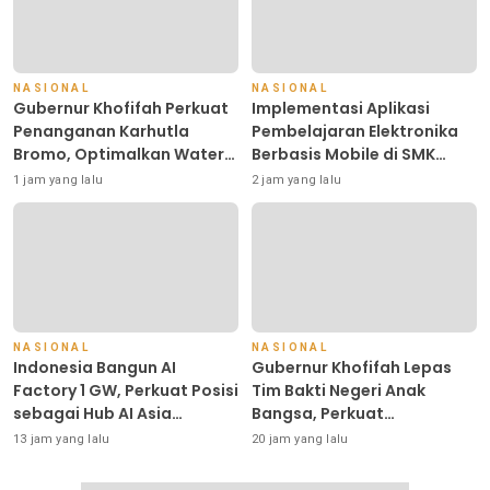
NASIONAL
NASIONAL
Gubernur Khofifah Perkuat
Implementasi Aplikasi
Penanganan Karhutla
Pembelajaran Elektronika
Bromo, Optimalkan Water
Berbasis Mobile di SMK
Bombing, Drone dan
Negeri 10 Kota Bekasi,
1 jam yang lalu
2 jam yang lalu
Operasi Darat
Mendukung Digitalisasi dan
Inovasi Pembelajaran
NASIONAL
NASIONAL
Indonesia Bangun AI
Gubernur Khofifah Lepas
Factory 1 GW, Perkuat Posisi
Tim Bakti Negeri Anak
sebagai Hub AI Asia
Bangsa, Perkuat
Tenggara
Kepedulian kepada
13 jam yang lalu
20 jam yang lalu
Keluarga Pahlawan dan
Perintis Kemerdekaan