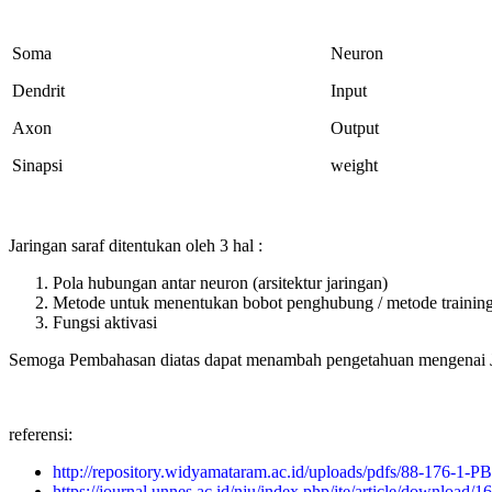
Soma
Neuron
Dendrit
Input
Axon
Output
Sinapsi
weight
Jaringan saraf ditentukan oleh 3 hal :
Pola hubungan antar neuron (arsitektur jaringan)
Metode untuk menentukan bobot penghubung / metode training 
Fungsi aktivasi
Semoga Pembahasan diatas dapat menambah pengetahuan mengenai Ja
referensi:
http://repository.widyamataram.ac.id/uploads/pdfs/88-176-1-PB
https://journal.unnes.ac.id/nju/index.php/jte/article/download/