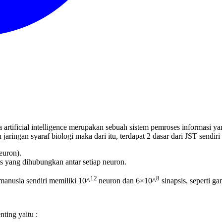
a artificial intelligence merupakan sebuah sistem pemroses informasi ya
aringan syaraf biologi maka dari itu, terdapat 2 dasar dari JST sendiri 
euron).
is yang dihubungkan antar setiap neuron.
12
8
 manusia sendiri memiliki 10^
neuron dan 6×10^
sinapsis, seperti g
ting yaitu :