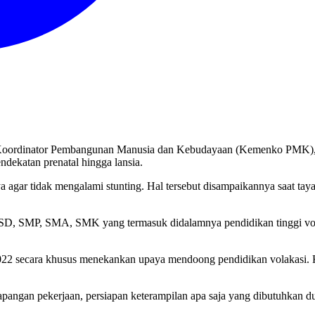
n Koordinator Pembangunan Manusia dan Kebudayaan (Kemenko PMK),
dekatan prenatal hingga lansia.
nya agar tidak mengalami stunting. Hal tersebut disampaikannya saat t
 SD, SMP, SMA, SMK yang termasuk didalamnya pendidikan tinggi vok
022 secara khusus menekankan upaya mendoong pendidikan volakasi. 
e lapangan pekerjaan, persiapan keterampilan apa saja yang dibutuhk