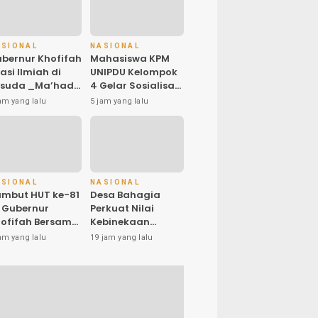
ASIONAL
NASIONAL
bernur Khofifah
Mahasiswa KPM
asi Ilmiah di
UNIPDU Kelompok
isuda _Ma’had
4 Gelar Sosialisasi
y_ Nurul Cholil
PHBS “Aku Anak
am yang lalu
5 jam yang lalu
ngkalan,
Sehat” di SDN
egaskan Jawa
Jatibanjar
imur Gudangnya
ama’ dan
rong Gerakan
Tafaqquh
ASIONAL
NASIONAL
ddin_ Dari
mbut HUT ke-81
Desa Bahagia
rbagai Profesi
, Gubernur
Perkuat Nilai
ofifah Bersama
Kebinekaan
bib Syech dan
dalam Pembinaan
am yang lalu
19 jam yang lalu
luhan Ribu
Paskibraka HUT
arga Doakan
ke-81 RI
ahlawan dan
eutuhan
donesia