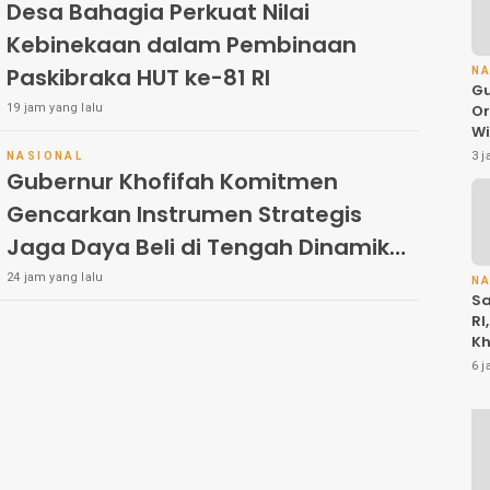
Desa Bahagia Perkuat Nilai
Kebinekaan dalam Pembinaan
Paskibraka HUT ke-81 RI
N
Gu
19 jam yang lalu
Or
W
Al
3 j
NASIONAL
Ba
Gubernur Khofifah Komitmen
T
Gencarkan Instrumen Strategis
T
Ul
Jaga Daya Beli di Tengah Dinamika
Do
Harga Pangan, Masyarakat Kota
_
24 jam yang lalu
N
Fi
Sa
Pasuruan Antusias Serbu Pasar
Be
RI
Murah dan Bendera Merah Putih
Kh
Ha
6 j
Pu
W
P
K
In