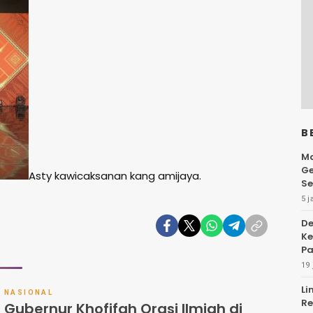
B
Ma
Ge
Asty kawicaksanan kang amijaya.
Se
5 j
De
Ke
Pa
19 
Li
NASIONAL
Re
Gubernur Khofifah Orasi Ilmiah di