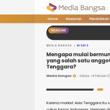
Media Bangsa
Portal Berita Nasional Terpercaya
Home
Nasional
Pendidikan
HEADLINE
MEDIA BANGSA
BISNIS
Mengapa mulai bermun
yang salah satu anggo
Tenggara?
Media bangsa
Selasa, 14 Februari 2
Karena market Asia Tenggara itu 
cukup besar. Indonesia, Vietnam dan