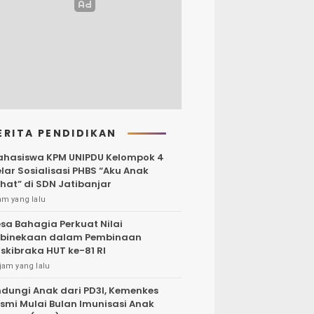
ERITA PENDIDIKAN
hasiswa KPM UNIPDU Kelompok 4
lar Sosialisasi PHBS “Aku Anak
hat” di SDN Jatibanjar
am yang lalu
sa Bahagia Perkuat Nilai
binekaan dalam Pembinaan
skibraka HUT ke-81 RI
jam yang lalu
ndungi Anak dari PD3I, Kemenkes
smi Mulai Bulan Imunisasi Anak