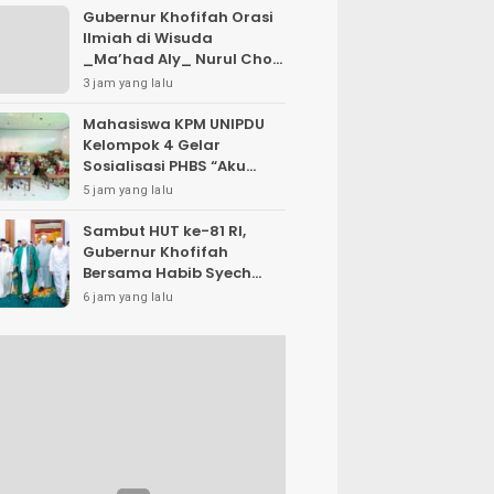
Gubernur Khofifah Orasi
Ilmiah di Wisuda
_Ma’had Aly_ Nurul Cholil
Bangkalan, Tegaskan
3 jam yang lalu
Jawa Timur Gudangnya
Ulama’ dan Dorong
Mahasiswa KPM UNIPDU
Gerakan _Tafaqquh
Kelompok 4 Gelar
Fiddin_ Dari Berbagai
Sosialisasi PHBS “Aku
Profesi
Anak Sehat” di SDN
5 jam yang lalu
Jatibanjar
Sambut HUT ke-81 RI,
Gubernur Khofifah
Bersama Habib Syech
dan Puluhan Ribu Warga
6 jam yang lalu
Doakan Pahlawan dan
Keutuhan Indonesia