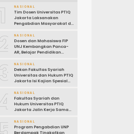
1
NASIONAL
Tim Dosen Universitas PTIQ
Jakarta Laksanakan
Pengabdian Masyarakat di
Masjid Al-Rohim, Ho Chi
2
Minh City, Vietnam
NASIONAL
Dosen dan Mahasiswa FIP
UNJ Kembangkan Panca-
AR, Belajar Pendidikan
Pancasila Kini Lewat
3
Augmented Reality
NASIONAL
Dekan Fakultas Syariah
Universitas dan Hukum PTIQ
Jakarta Isi Kajian Spesial
Bersama Diaspora
4
Indonesia di Jepang
NASIONAL
Fakultas Syariah dan
Hukum Universitas PTIQ
Jakarta Jalin Kerja Sama
dengan PCINU Jepang
5
untuk Perkuat Tri Dharma
NASIONAL
Perguruan Tinggi
Program Pengabdian UNP
Berdampak Tingkatkan