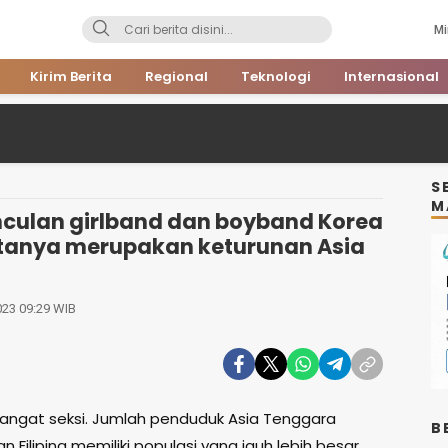
Mi
Kirim Berita
Regional
Teknologi
Internasional
S
M
culan girlband dan boyband Korea
tanya merupakan keturunan Asia
023 09:29 WIB
sangat seksi. Jumlah penduduk Asia Tenggara
B
 Filipina memiliki populasi yang jauh lebih besar