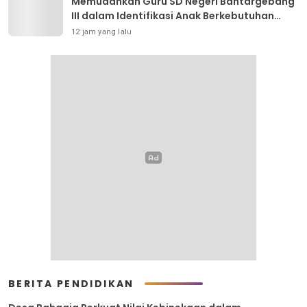
Memudahkan Guru SD Negeri Bantargebang
III dalam Identifikasi Anak Berkebutuhan
Khusus
12 jam yang lalu
BERITA PENDIDIKAN