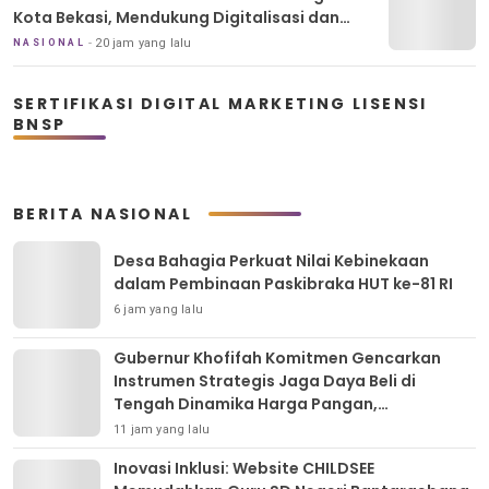
Kota Bekasi, Mendukung Digitalisasi dan
Inovasi Pembelajaran
20 jam yang lalu
NASIONAL
SERTIFIKASI DIGITAL MARKETING LISENSI
BNSP
BERITA NASIONAL
Desa Bahagia Perkuat Nilai Kebinekaan
dalam Pembinaan Paskibraka HUT ke-81 RI
6 jam yang lalu
Gubernur Khofifah Komitmen Gencarkan
Instrumen Strategis Jaga Daya Beli di
Tengah Dinamika Harga Pangan,
Masyarakat Kota Pasuruan Antusias Serbu
11 jam yang lalu
Pasar Murah dan Bendera Merah Putih
Inovasi Inklusi: Website CHILDSEE