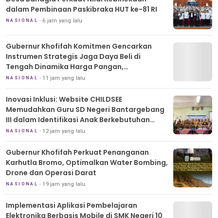
dalam Pembinaan Paskibraka HUT ke-81 RI
6 jam yang lalu
NASIONAL
Gubernur Khofifah Komitmen Gencarkan
Instrumen Strategis Jaga Daya Beli di
Tengah Dinamika Harga Pangan,
Masyarakat Kota Pasuruan Antusias Serbu
11 jam yang lalu
NASIONAL
Pasar Murah dan Bendera Merah Putih
Inovasi Inklusi: Website CHILDSEE
Memudahkan Guru SD Negeri Bantargebang
III dalam Identifikasi Anak Berkebutuhan
Khusus
12 jam yang lalu
NASIONAL
Gubernur Khofifah Perkuat Penanganan
Karhutla Bromo, Optimalkan Water Bombing,
Drone dan Operasi Darat
19 jam yang lalu
NASIONAL
Implementasi Aplikasi Pembelajaran
Elektronika Berbasis Mobile di SMK Negeri 10