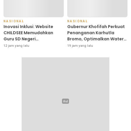
Murah dan Bendera Merah
Putih
NASIONAL
NASIONAL
Inovasi Inklusi: Website
Gubernur Khofifah Perkuat
CHILDSEE Memudahkan
Penanganan Karhutla
Guru SD Negeri
Bromo, Optimalkan Water
Bantargebang III dalam
Bombing, Drone dan
12 jam yang lalu
19 jam yang lalu
Identifikasi Anak
Operasi Darat
Berkebutuhan Khusus