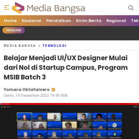
Home
Media Bangsa
Portal Berita Nasional Terpercaya
Nasional
Pendidikan
Kirim Berita
Regional
Tek
HEADLINE
MEDIA BANGSA
TEKNOLOGI
Belajar Menjadi UI/UX Designer Mulai
dari Nol di Startup Campus, Program
MSIB Batch 3
Yomara Oktafamero
Senin, 19 Desember 2022 19:43 WIB