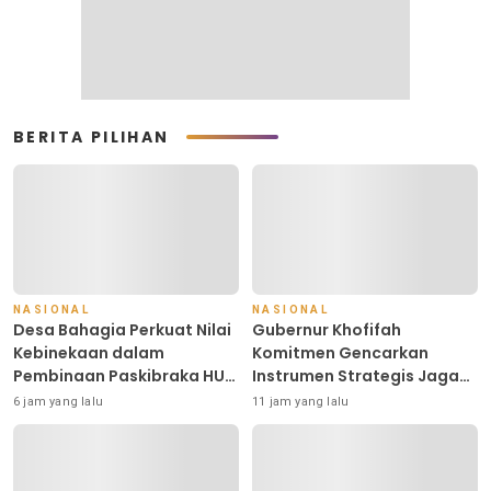
BERITA PILIHAN
NASIONAL
NASIONAL
Desa Bahagia Perkuat Nilai
Gubernur Khofifah
Kebinekaan dalam
Komitmen Gencarkan
Pembinaan Paskibraka HUT
Instrumen Strategis Jaga
ke-81 RI
Daya Beli di Tengah
6 jam yang lalu
11 jam yang lalu
Dinamika Harga Pangan,
Masyarakat Kota Pasuruan
Antusias Serbu Pasar