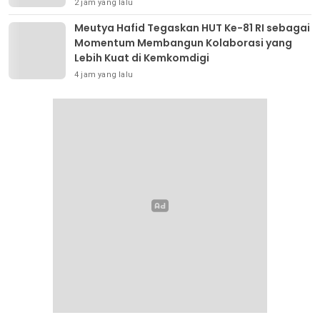
UPW
2 jam yang lalu
Meutya Hafid Tegaskan HUT Ke-81 RI sebagai
Momentum Membangun Kolaborasi yang
Lebih Kuat di Kemkomdigi
4 jam yang lalu