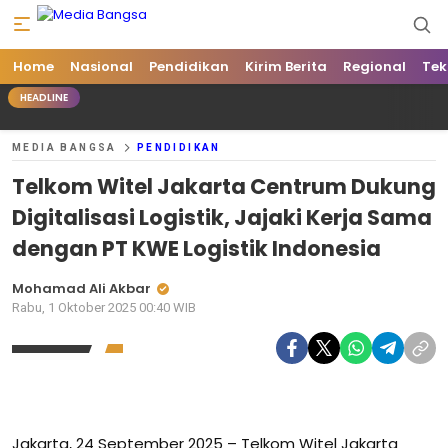
Home
Media Bangsa
Portal Berita Nasional Terpercaya
Nasional
Pendidikan
Kirim Berita
Regional
Tek
HEADLINE
MEDIA BANGSA
PENDIDIKAN
Telkom Witel Jakarta Centrum Dukung
Digitalisasi Logistik, Jajaki Kerja Sama
dengan PT KWE Logistik Indonesia
Mohamad Ali Akbar
Rabu, 1 Oktober 2025 00:40 WIB
Jakarta, 24 September 2025 – Telkom Witel Jakarta