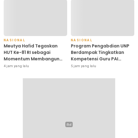
Perhotelan, dan UPW
NASIONAL
NASIONAL
Meutya Hafid Tegaskan
Program Pengabdian UNP
HUT Ke-81 RI sebagai
Berdampak Tingkatkan
Momentum Membangun
Kompetensi Guru PAI
Kolaborasi yang Lebih Kuat
melalui AI dan Digital
4 jam yang lalu
5 jam yang lalu
di Kemkomdigi
Pedagogy