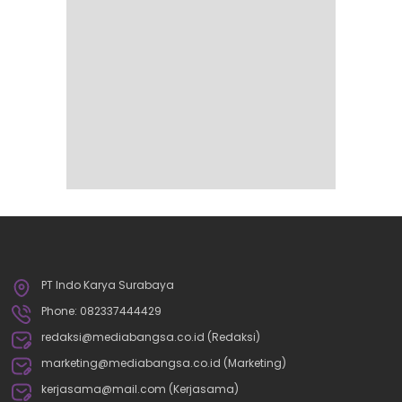
PT Indo Karya Surabaya
Phone: 082337444429
redaksi@mediabangsa.co.id (Redaksi)
marketing@mediabangsa.co.id (Marketing)
kerjasama@mail.com (Kerjasama)