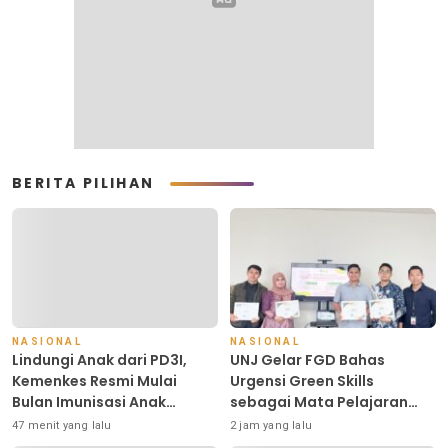
BERITA PILIHAN
NASIONAL
NASIONAL
Lindungi Anak dari PD3I,
UNJ Gelar FGD Bahas
Kemenkes Resmi Mulai
Urgensi Green Skills
Bulan Imunisasi Anak
sebagai Mata Pelajaran
Sekolah (BIAS) 2026
Umum Baru pada Kurikulum
47 menit yang lalu
2 jam yang lalu
SMK Pariwisata,