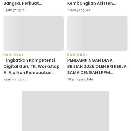
Bangsa, Perkuat
Kembangkan Asisten
Kepedulian kepada
Keuangan Berbasis AI untuk
6 jam yang lalu
7 jam yang lalu
Keluarga Pahlawan dan
Kelompok Tani dan UMKM
Perintis Kemerdekaan
NASIONAL
NASIONAL
Tingkatkan Kompetensi
PENDAMPINGAN DESA
Digital Guru TK, Workshop
BRILIAN 2026 OLEH BRI KERJA
AI Ajarkan Pembuatan
SAMA DENGAN LPPM
Media Ajar Berbasis
UNIVERSITAS JENDERAL
7 jam yang lalu
10 jam yang lalu
Teknologi
SOEDIRMAN PURWOKERTO