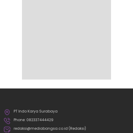
PT Indo Karya Surabaya
Phone: 082337444429
redaksi@mediabangsa.co.id (Redaksi)