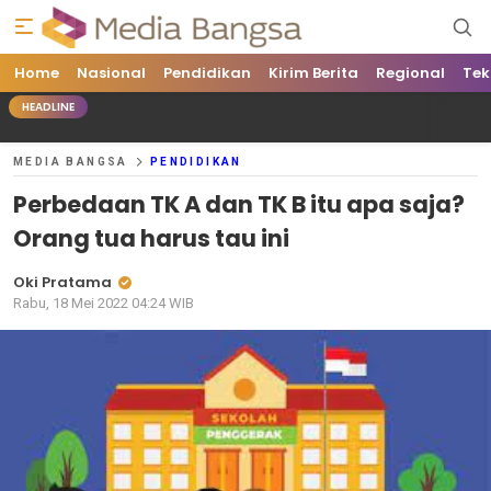
Home
Media Bangsa
Portal Berita Nasional Terpercaya
Nasional
Pendidikan
Kirim Berita
Regional
Tek
HEADLINE
MEDIA BANGSA
PENDIDIKAN
Perbedaan TK A dan TK B itu apa saja?
Orang tua harus tau ini
Oki Pratama
Rabu, 18 Mei 2022 04:24 WIB