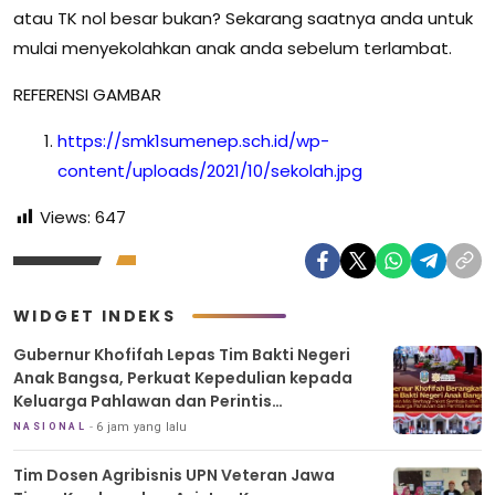
atau TK nol besar bukan? Sekarang saatnya anda untuk
mulai menyekolahkan anak anda sebelum terlambat.
REFERENSI GAMBAR
https://smk1sumenep.sch.id/wp-
content/uploads/2021/10/sekolah.jpg
Views:
647
WIDGET INDEKS
Gubernur Khofifah Lepas Tim Bakti Negeri
Anak Bangsa, Perkuat Kepedulian kepada
Keluarga Pahlawan dan Perintis
Kemerdekaan
6 jam yang lalu
NASIONAL
Tim Dosen Agribisnis UPN Veteran Jawa