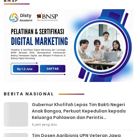
BNSP
BERITA NASIONAL
Gubernur Khofifah Lepas Tim Bakti Negeri
Anak Bangsa, Perkuat Kepedulian kepada
Keluarga Pahlawan dan Perintis
Kemerdekaan
6 jam yang lalu
Tim Dosen Agribisnis UPN Veteran Jawa