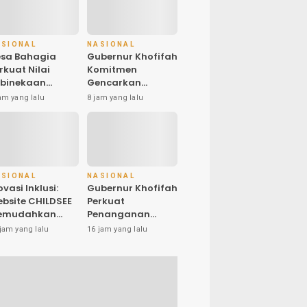
ASIONAL
NASIONAL
sa Bahagia
Gubernur Khofifah
rkuat Nilai
Komitmen
binekaan
Gencarkan
alam Pembinaan
Instrumen
am yang lalu
8 jam yang lalu
skibraka HUT
Strategis Jaga
-81 RI
Daya Beli di
Tengah Dinamika
Harga Pangan,
Masyarakat Kota
Pasuruan Antusias
ASIONAL
NASIONAL
Serbu Pasar
ovasi Inklusi:
Gubernur Khofifah
Murah dan
bsite CHILDSEE
Perkuat
Bendera Merah
emudahkan
Penanganan
Putih
ru SD Negeri
Karhutla Bromo,
jam yang lalu
16 jam yang lalu
ntargebang III
Optimalkan Water
lam Identifikasi
Bombing, Drone
nak
dan Operasi Darat
rkebutuhan
usus