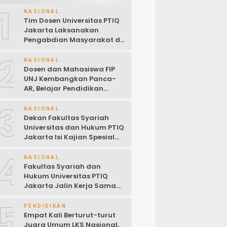
1
NASIONAL
Tim Dosen Universitas PTIQ
Jakarta Laksanakan
Pengabdian Masyarakat di
Masjid Al-Rohim, Ho Chi
2
Minh City, Vietnam
NASIONAL
Dosen dan Mahasiswa FIP
UNJ Kembangkan Panca-
AR, Belajar Pendidikan
Pancasila Kini Lewat
3
Augmented Reality
NASIONAL
Dekan Fakultas Syariah
Universitas dan Hukum PTIQ
Jakarta Isi Kajian Spesial
Bersama Diaspora
4
Indonesia di Jepang
NASIONAL
Fakultas Syariah dan
Hukum Universitas PTIQ
Jakarta Jalin Kerja Sama
dengan PCINU Jepang
5
untuk Perkuat Tri Dharma
PENDIDIKAN
Perguruan Tinggi
Empat Kali Berturut-turut
Juara Umum LKS Nasional,