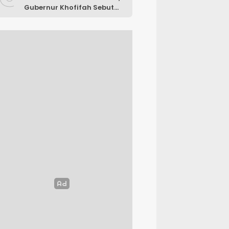
Gubernur Khofifah Sebut
Jatim Makin Kokoh sebagai
Barometer Vokasi