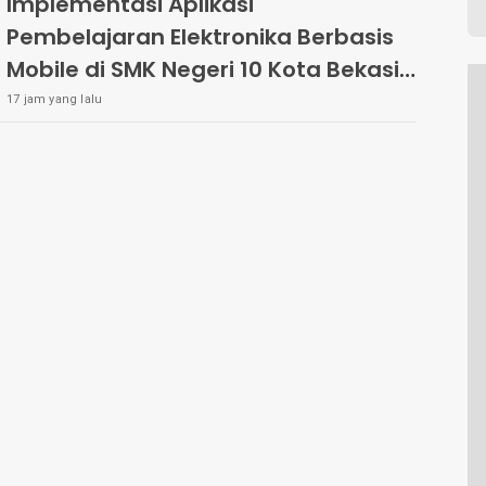
Implementasi Aplikasi
Pembelajaran Elektronika Berbasis
Mobile di SMK Negeri 10 Kota Bekasi,
Mendukung Digitalisasi dan Inovasi
17 jam yang lalu
Pembelajaran