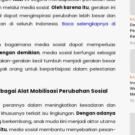
 melalui media sosial.
Oleh karena itu
, gerakan ini
l dapat menginspirasi perubahan lebih besar dan
N
an di seluruh Indonesia.
Baca selengkapnya di
De
Pe
Ke
d
3 j
kan bagaimana media sosial dapat memperluas
Pa
engan demikian
, media sosial berfungsi sebagai
ke
kan-gerakan kecil tumbuh menjadi gerakan besar
ak orang untuk berpartisipasi dalam pelestarian
N
In
We
bagai Alat Mobilisasi Perubahan Sosial
M
Gu
10 
n perannya dalam meningkatkan kesadaran dan
Ba
da
 khususnya terkait isu lingkungan.
Dengan adanya
A
ng berkembang, anak muda kini menjadi aktor utama
Be
Kh
itu
, media sosial membantu menyebarkan pesan-