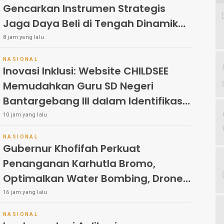
Gencarkan Instrumen Strategis
Jaga Daya Beli di Tengah Dinamika
Harga Pangan, Masyarakat Kota
8 jam yang lalu
Pasuruan Antusias Serbu Pasar
NASIONAL
Murah dan Bendera Merah Putih
Inovasi Inklusi: Website CHILDSEE
Memudahkan Guru SD Negeri
Bantargebang III dalam Identifikasi
Anak Berkebutuhan Khusus
10 jam yang lalu
NASIONAL
Gubernur Khofifah Perkuat
Penanganan Karhutla Bromo,
Optimalkan Water Bombing, Drone
dan Operasi Darat
16 jam yang lalu
NASIONAL