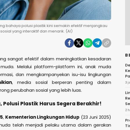
 bahaya polusi plastik kini semakin efektif menjangkau
sial yang interaktif dan menarik. (AI)
B
yang sangat efektif dalam meningkatkan kesadaran
De
 muda. Melalui platform-platform ini, anak muda
Ke
formasi, dan mengkampanyekan isu-isu lingkungan
Pa
ikian
, media sosial berperan penting dalam
3 j
g perubahan sosial yang lebih luas.
Li
Re
 Polusi Plastik Harus Segera Berakhir!
Se
2 h
25
,
Kementerian Lingkungan Hidup
(23 Juni 2025)
Pr
uda telah menjadi pelaku utama dalam gerakan
Ti