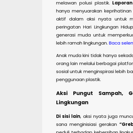
melawan polusi plastik.
Laporan
hanya menyuarakan keprihatinan m
aktif dalam aksi nyata untuk m
peringatan Hari Lingkungan Hi
generasi muda untuk memperkua
lebih ramah lingkungan.
Baca sele
Anak muda kini tidak hanya sekada
orang lain melalui berbagai platfo
sosial untuk menginspirasi lebih 
penggunaan plastik.
Aksi Pungut Sampah, G
Lingkungan
Di sisi lain
, aksi nyata juga mun
sana menginisiasi gerakan
“Gre
peduli terhadap kebersihan lingk