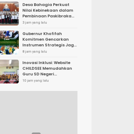
Desa Bahagia Perkuat
Nilai Kebinekaan dalam
Pembinaan Paskibraka
HUT ke-81 RI
3 jam yang lalu
Gubernur Khofifah
Komitmen Gencarkan
Instrumen Strategis Jaga
Daya Beli di Tengah
8 jam yang lalu
Dinamika Harga Pangan,
Masyarakat Kota
Inovasi Inklusi: Website
Pasuruan Antusias Serbu
CHILDSEE Memudahkan
Pasar Murah dan Bendera
Guru SD Negeri
Merah Putih
Bantargebang III dalam
10 jam yang lalu
Identifikasi Anak
Berkebutuhan Khusus