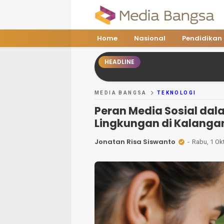
Media Bangsa
Portal Berita Nasional Terpercaya
Home
Nasional
Pendidikan
HEADLINE
MEDIA BANGSA
TEKNOLOGI
Peran Media Sosial da
Lingkungan di Kalang
Jonatan Risa Siswanto
Rabu, 1 Ok