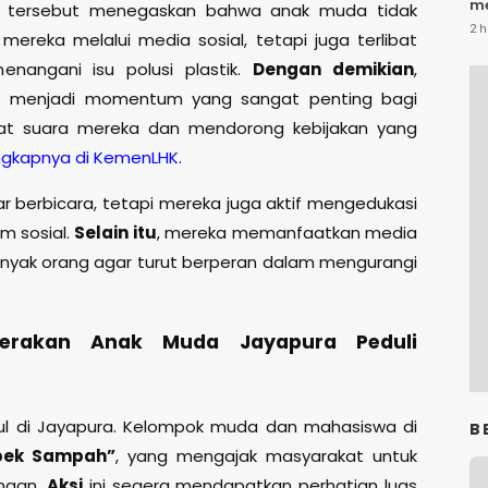
me
tersebut menegaskan bahwa anak muda tidak
2 h
ereka melalui media sosial, tetapi juga terlibat
enangani isu polusi plastik.
Dengan demikian
,
dup menjadi momentum yang sangat penting bagi
t suara mereka dan mendorong kebijakan yang
ngkapnya di KemenLHK
.
r berbicara, tetapi mereka juga aktif mengedukasi
rm sosial.
Selain itu
, mereka memanfaatkan media
banyak orang agar turut berperan dalam mengurangi
erakan Anak Muda Jayapura Peduli
cul di Jayapura. Kelompok muda dan mahasiswa di
B
bek Sampah”
, yang mengajak masyarakat untuk
ungan.
Aksi
ini segera mendapatkan perhatian luas