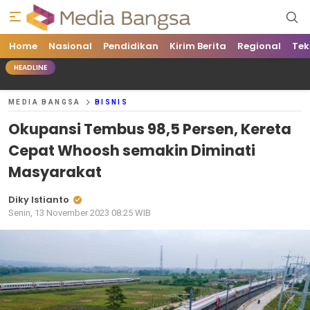
Home
Media Bangsa
Portal Berita Nasional Terpercaya
Nasional
Pendidikan
Kirim Berita
Regional
Tek
HEADLINE
MEDIA BANGSA
BISNIS
Okupansi Tembus 98,5 Persen, Kereta
Cepat Whoosh semakin Diminati
Masyarakat
Diky Istianto
Senin, 13 November 2023 08:25 WIB