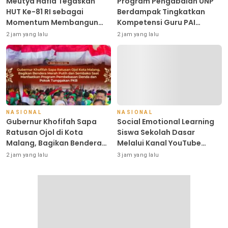
Meutya Hafid Tegaskan
Program Pengabdian UNP
HUT Ke-81 RI sebagai
Berdampak Tingkatkan
Momentum Membangun
Kompetensi Guru PAI
Kolaborasi yang Lebih Kuat
melalui AI dan Digital
2 jam yang lalu
2 jam yang lalu
di Kemkomdigi
Pedagogy
NASIONAL
NASIONAL
Gubernur Khofifah Sapa
Social Emotional Learning
Ratusan Ojol di Kota
Siswa Sekolah Dasar
Malang, Bagikan Bendera
Melalui Kanal YouTube
Merah Putih dan Sembako
Minivila
2 jam yang lalu
3 jam yang lalu
saat Program Pemutihan
PKB