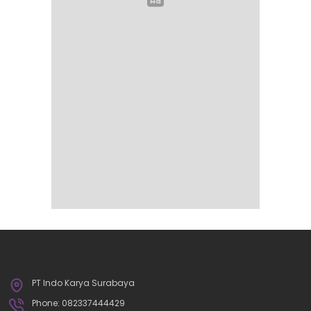
PT Indo Karya Surabaya
Phone: 082337444429