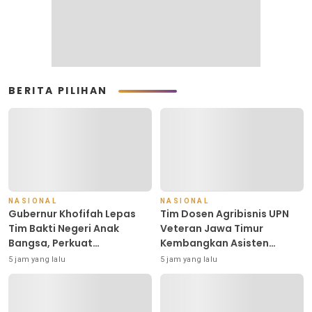
BERITA PILIHAN
NASIONAL
NASIONAL
Gubernur Khofifah Lepas
Tim Dosen Agribisnis UPN
Tim Bakti Negeri Anak
Veteran Jawa Timur
Bangsa, Perkuat
Kembangkan Asisten
Kepedulian kepada
Keuangan Berbasis AI untuk
5 jam yang lalu
5 jam yang lalu
Keluarga Pahlawan dan
Kelompok Tani dan UMKM
Perintis Kemerdekaan