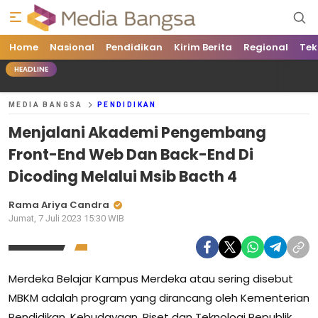
Home
Media Bangsa
Portal Berita Nasional Terpercaya
Nasional
Pendidikan
Kirim Berita
Regional
Tek
HEADLINE
MEDIA BANGSA
PENDIDIKAN
Menjalani Akademi Pengembang
Front-End Web Dan Back-End Di
Dicoding Melalui Msib Bacth 4
Rama Ariya Candra
Jumat, 7 Juli 2023 15:30 WIB
Merdeka Belajar Kampus Merdeka atau sering disebut
MBKM adalah program yang dirancang oleh Kementerian
Pendidikan, Kebudayaan, Riset dan Teknologi Republik