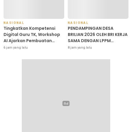
NASIONAL
NASIONAL
Tingkatkan Kompetensi
PENDAMPINGAN DESA
Digital Guru TK, Workshop
BRILIAN 2026 OLEH BRI KERJA
AI Ajarkan Pembuatan
SAMA DENGAN LPPM
Media Ajar Berbasis
UNIVERSITAS JENDERAL
6 jam yang lalu
8 jam yang lalu
Teknologi
SOEDIRMAN PURWOKERTO