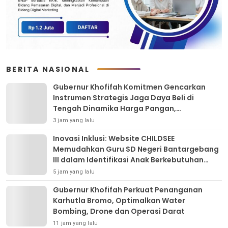
BERITA NASIONAL
Gubernur Khofifah Komitmen Gencarkan
Instrumen Strategis Jaga Daya Beli di
Tengah Dinamika Harga Pangan,
Masyarakat Kota Pasuruan Antusias Serbu
3 jam yang lalu
Pasar Murah dan Bendera Merah Putih
Inovasi Inklusi: Website CHILDSEE
Memudahkan Guru SD Negeri Bantargebang
III dalam Identifikasi Anak Berkebutuhan
Khusus
5 jam yang lalu
Gubernur Khofifah Perkuat Penanganan
Karhutla Bromo, Optimalkan Water
Bombing, Drone dan Operasi Darat
11 jam yang lalu