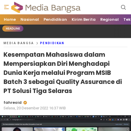
Home
Media Bangsa
Portal Berita Nasional Terpercaya
Nasional
Pendidikan
Kirim Berita
Regional
Tek
HEADLINE
MEDIA BANGSA
PENDIDIKAN
Kesempatan Mahasiswa dalam
Mempersiapkan Diri Menghadapi
Dunia Kerja melalui Program MSIB
Batch 3 sebagai Quality Assurance di
PT Solusi Tiga Selaras
fahreoid
Selasa, 20 Desember 2022 16:37 WIB