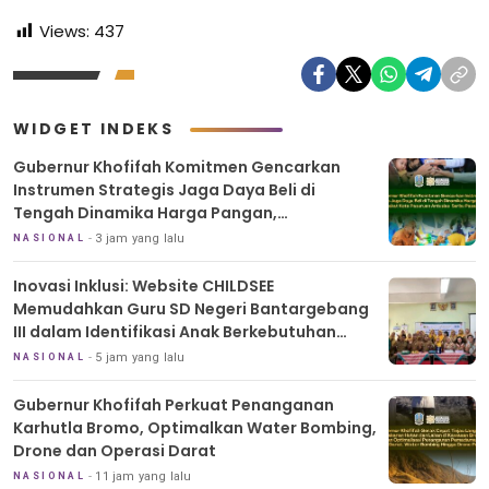
Views:
437
WIDGET INDEKS
Gubernur Khofifah Komitmen Gencarkan
Instrumen Strategis Jaga Daya Beli di
Tengah Dinamika Harga Pangan,
Masyarakat Kota Pasuruan Antusias Serbu
3 jam yang lalu
NASIONAL
Pasar Murah dan Bendera Merah Putih
Inovasi Inklusi: Website CHILDSEE
Memudahkan Guru SD Negeri Bantargebang
III dalam Identifikasi Anak Berkebutuhan
Khusus
5 jam yang lalu
NASIONAL
Gubernur Khofifah Perkuat Penanganan
Karhutla Bromo, Optimalkan Water Bombing,
Drone dan Operasi Darat
11 jam yang lalu
NASIONAL