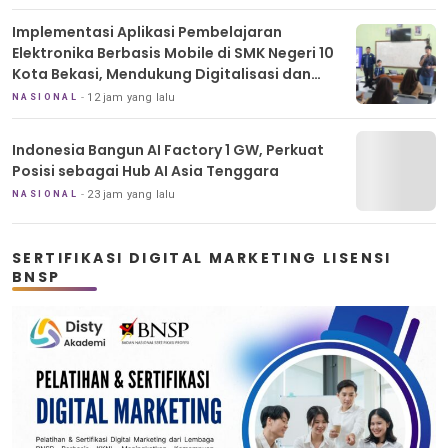
Implementasi Aplikasi Pembelajaran
Elektronika Berbasis Mobile di SMK Negeri 10
Kota Bekasi, Mendukung Digitalisasi dan
Inovasi Pembelajaran
12 jam yang lalu
NASIONAL
Indonesia Bangun AI Factory 1 GW, Perkuat
Posisi sebagai Hub AI Asia Tenggara
23 jam yang lalu
NASIONAL
SERTIFIKASI DIGITAL MARKETING LISENSI
BNSP