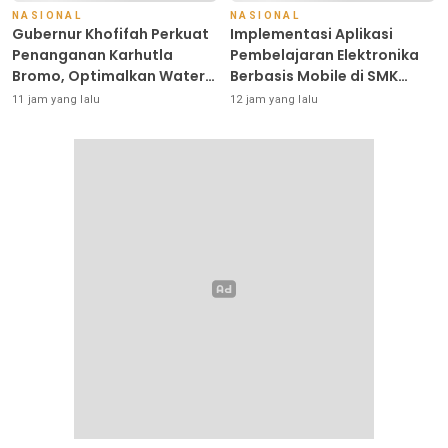
NASIONAL
NASIONAL
Gubernur Khofifah Perkuat
Implementasi Aplikasi
Penanganan Karhutla
Pembelajaran Elektronika
Bromo, Optimalkan Water
Berbasis Mobile di SMK
Bombing, Drone dan
Negeri 10 Kota Bekasi,
11 jam yang lalu
12 jam yang lalu
Operasi Darat
Mendukung Digitalisasi dan
Inovasi Pembelajaran