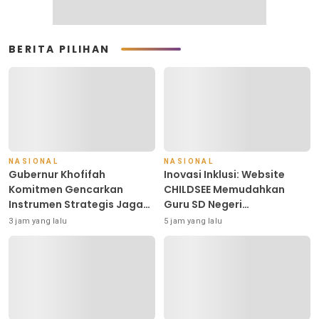
BERITA PILIHAN
NASIONAL
NASIONAL
Gubernur Khofifah
Inovasi Inklusi: Website
Komitmen Gencarkan
CHILDSEE Memudahkan
Instrumen Strategis Jaga
Guru SD Negeri
Daya Beli di Tengah
Bantargebang III dalam
3 jam yang lalu
5 jam yang lalu
Dinamika Harga Pangan,
Identifikasi Anak
Masyarakat Kota Pasuruan
Berkebutuhan Khusus
Antusias Serbu Pasar
Murah dan Bendera Merah
Putih