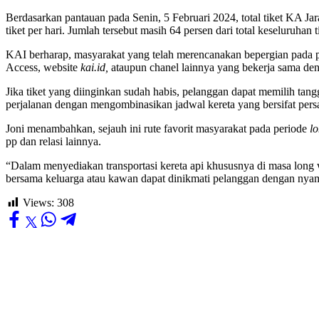
Berdasarkan pantauan pada Senin, 5 Februari 2024, total tiket KA Ja
tiket per hari. Jumlah tersebut masih 64 persen dari total keseluruhan
KAI berharap, masyarakat yang telah merencanakan bepergian pada pe
Access, website
kai.id,
ataupun chanel lainnya yang bekerja sama de
Jika tiket yang diinginkan sudah habis, pelanggan dapat memilih tan
perjalanan dengan mengombinasikan jadwal kereta yang bersifat per
Joni menambahkan, sejauh ini rute favorit masyarakat pada periode
l
pp dan relasi lainnya.
“Dalam menyediakan transportasi kereta api khususnya di masa lon
bersama keluarga atau kawan dapat dinikmati pelanggan dengan nya
Views:
308