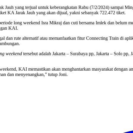
rak Jauh yang terjual untuk keberangkatan Rabu (7/2/2024) sampai Ming
 tiket KA Jarak Jauh yang akan dijual, yakni sebanyak 722.472 tiket.
riode long weekend Isra Mikraj dan cuti bersama Imlek dan belum mem
ngan KAI.
ggal dan rute alternatif atau memanfaatkan fitur Connecting Train di 
sambungan.
ong weekend
tersebut adalah Jakarta – Surabaya pp, Jakarta – Solo pp,
g weekend, KAI memastikan akan menghantarkan masyarakat dengan ama
man dan menyenangkan,” tutup Joni.