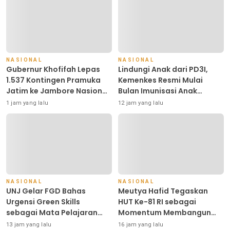
NASIONAL
NASIONAL
Gubernur Khofifah Lepas
Lindungi Anak dari PD3I,
1.537 Kontingen Pramuka
Kemenkes Resmi Mulai
Jatim ke Jambore Nasional
Bulan Imunisasi Anak
XII, Perkuat Persatuan dan
Sekolah (BIAS) 2026
1 jam yang lalu
12 jam yang lalu
Nasionalisme
NASIONAL
NASIONAL
UNJ Gelar FGD Bahas
Meutya Hafid Tegaskan
Urgensi Green Skills
HUT Ke-81 RI sebagai
sebagai Mata Pelajaran
Momentum Membangun
Umum Baru pada Kurikulum
Kolaborasi yang Lebih Kuat
13 jam yang lalu
16 jam yang lalu