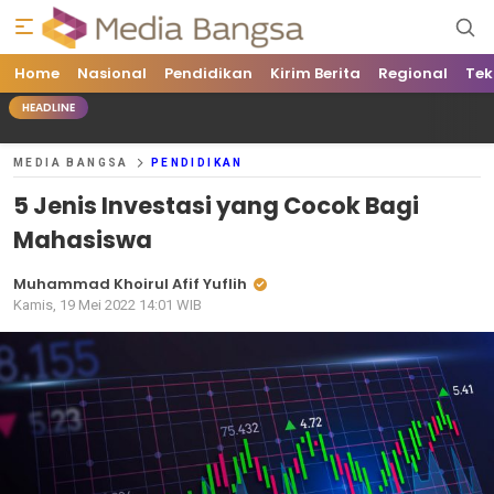
Home
Media Bangsa
Portal Berita Nasional Terpercaya
Nasional
Pendidikan
Kirim Berita
Regional
Tek
HEADLINE
MEDIA BANGSA
PENDIDIKAN
5 Jenis Investasi yang Cocok Bagi
Mahasiswa
Muhammad Khoirul Afif Yuflih
Kamis, 19 Mei 2022 14:01 WIB