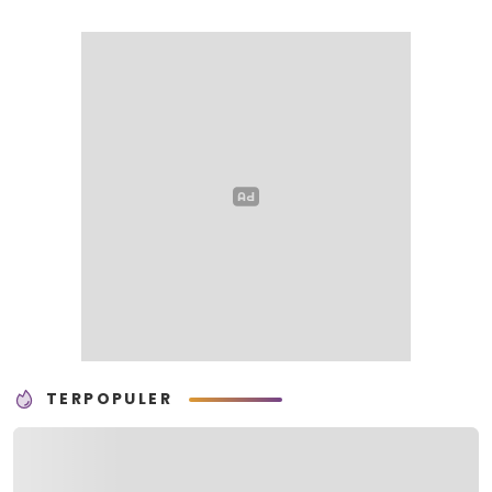
SMK Pariwisata,
di Kemkomdigi
Perhotelan, dan UPW
TERPOPULER