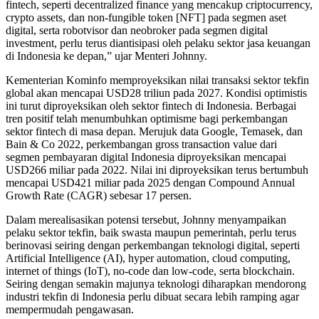
fintech, seperti decentralized finance yang mencakup criptocurrency,
crypto assets, dan non-fungible token [NFT] pada segmen aset
digital, serta robotvisor dan neobroker pada segmen digital
investment, perlu terus diantisipasi oleh pelaku sektor jasa keuangan
di Indonesia ke depan,” ujar Menteri Johnny.
Kementerian Kominfo memproyeksikan nilai transaksi sektor tekfin
global akan mencapai USD28 triliun pada 2027. Kondisi optimistis
ini turut diproyeksikan oleh sektor fintech di Indonesia. Berbagai
tren positif telah menumbuhkan optimisme bagi perkembangan
sektor fintech di masa depan. Merujuk data Google, Temasek, dan
Bain & Co 2022, perkembangan gross transaction value dari
segmen pembayaran digital Indonesia diproyeksikan mencapai
USD266 miliar pada 2022. Nilai ini diproyeksikan terus bertumbuh
mencapai USD421 miliar pada 2025 dengan Compound Annual
Growth Rate (CAGR) sebesar 17 persen.
Dalam merealisasikan potensi tersebut, Johnny menyampaikan
pelaku sektor tekfin, baik swasta maupun pemerintah, perlu terus
berinovasi seiring dengan perkembangan teknologi digital, seperti
Artificial Intelligence (AI), hyper automation, cloud computing,
internet of things (IoT), no-code dan low-code, serta blockchain.
Seiring dengan semakin majunya teknologi diharapkan mendorong
industri tekfin di Indonesia perlu dibuat secara lebih ramping agar
mempermudah pengawasan.