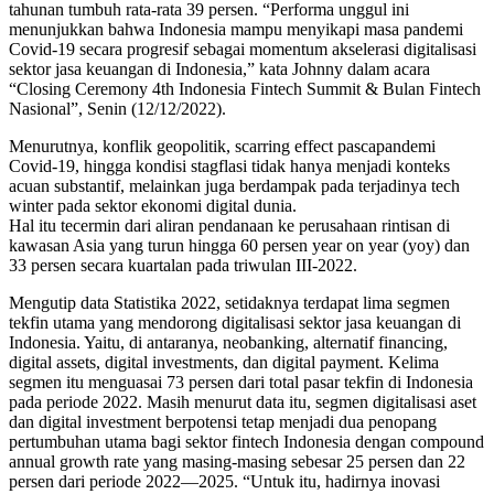
tahunan tumbuh rata-rata 39 persen. “Performa unggul ini
menunjukkan bahwa Indonesia mampu menyikapi masa pandemi
Covid-19 secara progresif sebagai momentum akselerasi digitalisasi
sektor jasa keuangan di Indonesia,” kata Johnny dalam acara
“Closing Ceremony 4th Indonesia Fintech Summit & Bulan Fintech
Nasional”, Senin (12/12/2022).
Menurutnya, konflik geopolitik, scarring effect pascapandemi
Covid-19, hingga kondisi stagflasi tidak hanya menjadi konteks
acuan substantif, melainkan juga berdampak pada terjadinya tech
winter pada sektor ekonomi digital dunia.
Hal itu tecermin dari aliran pendanaan ke perusahaan rintisan di
kawasan Asia yang turun hingga 60 persen year on year (yoy) dan
33 persen secara kuartalan pada triwulan III-2022.
Mengutip data Statistika 2022, setidaknya terdapat lima segmen
tekfin utama yang mendorong digitalisasi sektor jasa keuangan di
Indonesia. Yaitu, di antaranya, neobanking, alternatif financing,
digital assets, digital investments, dan digital payment. Kelima
segmen itu menguasai 73 persen dari total pasar tekfin di Indonesia
pada periode 2022. Masih menurut data itu, segmen digitalisasi aset
dan digital investment berpotensi tetap menjadi dua penopang
pertumbuhan utama bagi sektor fintech Indonesia dengan compound
annual growth rate yang masing-masing sebesar 25 persen dan 22
persen dari periode 2022—2025. “Untuk itu, hadirnya inovasi