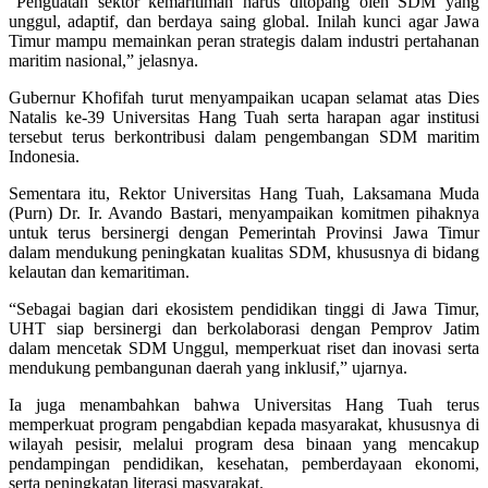
“Penguatan sektor kemaritiman harus ditopang oleh SDM yang
unggul, adaptif, dan berdaya saing global. Inilah kunci agar Jawa
Timur mampu memainkan peran strategis dalam industri pertahanan
maritim nasional,” jelasnya.
Gubernur Khofifah turut menyampaikan ucapan selamat atas Dies
Natalis ke-39 Universitas Hang Tuah serta harapan agar institusi
tersebut terus berkontribusi dalam pengembangan SDM maritim
Indonesia.
Sementara itu, Rektor Universitas Hang Tuah, Laksamana Muda
(Purn) Dr. Ir. Avando Bastari, menyampaikan komitmen pihaknya
untuk terus bersinergi dengan Pemerintah Provinsi Jawa Timur
dalam mendukung peningkatan kualitas SDM, khususnya di bidang
kelautan dan kemaritiman.
“Sebagai bagian dari ekosistem pendidikan tinggi di Jawa Timur,
UHT siap bersinergi dan berkolaborasi dengan Pemprov Jatim
dalam mencetak SDM Unggul, memperkuat riset dan inovasi serta
mendukung pembangunan daerah yang inklusif,” ujarnya.
Ia juga menambahkan bahwa Universitas Hang Tuah terus
memperkuat program pengabdian kepada masyarakat, khususnya di
wilayah pesisir, melalui program desa binaan yang mencakup
pendampingan pendidikan, kesehatan, pemberdayaan ekonomi,
serta peningkatan literasi masyarakat.