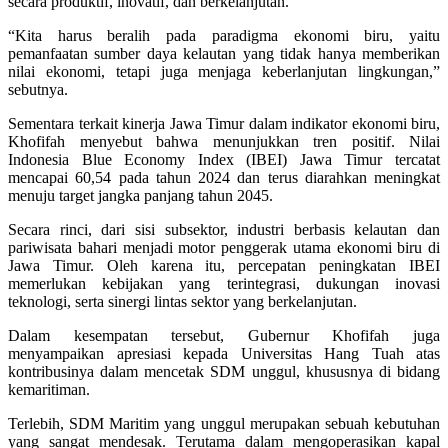
secara produktif, inovatif, dan berkelanjutan.
“Kita harus beralih pada paradigma ekonomi biru, yaitu
pemanfaatan sumber daya kelautan yang tidak hanya memberikan
nilai ekonomi, tetapi juga menjaga keberlanjutan lingkungan,”
sebutnya.
Sementara terkait kinerja Jawa Timur dalam indikator ekonomi biru,
Khofifah menyebut bahwa menunjukkan tren positif. Nilai
Indonesia Blue Economy Index (IBEI) Jawa Timur tercatat
mencapai 60,54 pada tahun 2024 dan terus diarahkan meningkat
menuju target jangka panjang tahun 2045.
Secara rinci, dari sisi subsektor, industri berbasis kelautan dan
pariwisata bahari menjadi motor penggerak utama ekonomi biru di
Jawa Timur. Oleh karena itu, percepatan peningkatan IBEI
memerlukan kebijakan yang terintegrasi, dukungan inovasi
teknologi, serta sinergi lintas sektor yang berkelanjutan.
Dalam kesempatan tersebut, Gubernur Khofifah juga
menyampaikan apresiasi kepada Universitas Hang Tuah atas
kontribusinya dalam mencetak SDM unggul, khususnya di bidang
kemaritiman.
Terlebih, SDM Maritim yang unggul merupakan sebuah kebutuhan
yang sangat mendesak. Terutama dalam mengoperasikan kapal