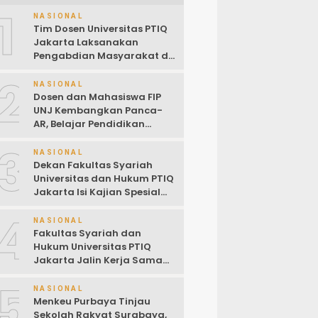
1
NASIONAL
Tim Dosen Universitas PTIQ
Jakarta Laksanakan
Pengabdian Masyarakat di
Masjid Al-Rohim, Ho Chi
2
Minh City, Vietnam
NASIONAL
Dosen dan Mahasiswa FIP
UNJ Kembangkan Panca-
AR, Belajar Pendidikan
Pancasila Kini Lewat
3
Augmented Reality
NASIONAL
Dekan Fakultas Syariah
Universitas dan Hukum PTIQ
Jakarta Isi Kajian Spesial
Bersama Diaspora
4
Indonesia di Jepang
NASIONAL
Fakultas Syariah dan
Hukum Universitas PTIQ
Jakarta Jalin Kerja Sama
dengan PCINU Jepang
5
untuk Perkuat Tri Dharma
NASIONAL
Perguruan Tinggi
Menkeu Purbaya Tinjau
Sekolah Rakyat Surabaya,