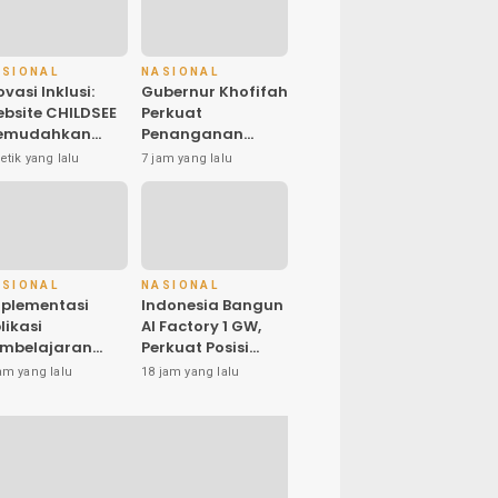
ASIONAL
NASIONAL
ovasi Inklusi:
Gubernur Khofifah
bsite CHILDSEE
Perkuat
emudahkan
Penanganan
ru SD Negeri
Karhutla Bromo,
etik yang lalu
7 jam yang lalu
ntargebang III
Optimalkan Water
lam Identifikasi
Bombing, Drone
nak
dan Operasi Darat
rkebutuhan
usus
ASIONAL
NASIONAL
plementasi
Indonesia Bangun
likasi
AI Factory 1 GW,
mbelajaran
Perkuat Posisi
ektronika
sebagai Hub AI
am yang lalu
18 jam yang lalu
rbasis Mobile di
Asia Tenggara
K Negeri 10
ta Bekasi,
endukung
gitalisasi dan
ovasi