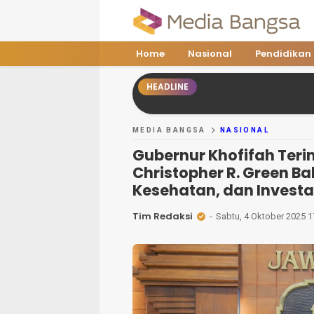
Media Bangsa
Portal Berita Nasional Terpercaya
Home
Nasional
Pendidikan
HEADLINE
MEDIA BANGSA
NASIONAL
Gubernur Khofifah Teri
Christopher R. Green B
Kesehatan, dan Investa
Tim Redaksi
Sabtu, 4 Oktober 2025 1