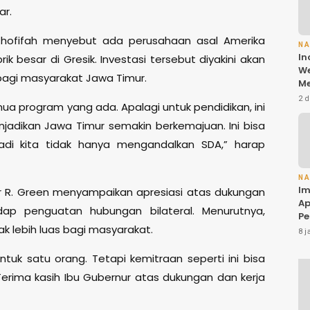
ar.
 Khofifah menyebut ada perusahaan asal Amerika
N
In
besar di Gresik. Investasi tersebut diyakini akan
We
agi masyarakat Jawa Timur.
M
Gu
2 d
a program yang ada. Apalagi untuk pendidikan, ini
Ba
da
njadikan Jawa Timur semakin berkemajuan. Ini bisa
A
adi kita tidak hanya mengandalkan SDA,” harap
Be
Kh
N
Im
er R. Green menyampaikan apresiasi atas dukungan
Ap
dap penguatan hubungan bilateral. Menurutnya,
Pe
k lebih luas bagi masyarakat.
El
8 j
Be
SM
tuk satu orang. Tetapi kemitraan seperti ini bisa
Ko
erima kasih Ibu Gubernur atas dukungan dan kerja
M
Di
In