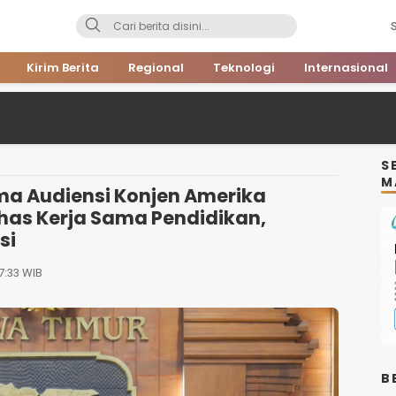
Kirim Berita
Regional
Teknologi
Internasional
S
M
ma Audiensi Konjen Amerika
ahas Kerja Sama Pendidikan,
si
7:33 WIB
B