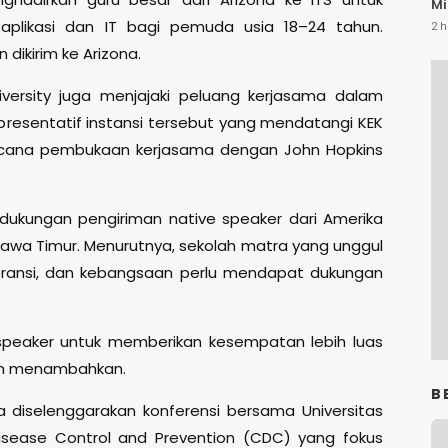
Mi
aplikasi dan IT bagi pemuda usia 18–24 tahun.
2 h
 dikirim ke Arizona.
iversity juga menjajaki peluang kerjasama dalam
representatif instansi tersebut yang mendatangi KEK
rencana pembukaan kerjasama dengan John Hopkins
dukungan pengiriman native speaker dari Amerika
Jawa Timur. Menurutnya, sekolah matra yang unggul
oleransi, dan kebangsaan perlu mendapat dukungan
e speaker untuk memberikan kesempatan lebih luas
ifah menambahkan.
B
a diselenggarakan konferensi bersama Universitas
isease Control and Prevention (CDC) yang fokus