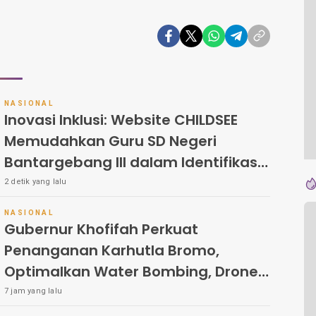
Pe
NASIONAL
Inovasi Inklusi: Website CHILDSEE
Memudahkan Guru SD Negeri
Bantargebang III dalam Identifikasi
Anak Berkebutuhan Khusus
2 detik yang lalu
NASIONAL
Gubernur Khofifah Perkuat
Penanganan Karhutla Bromo,
Optimalkan Water Bombing, Drone
dan Operasi Darat
7 jam yang lalu