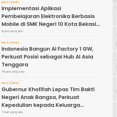
NASIONAL
Implementasi Aplikasi
Pembelajaran Elektronika Berbasis
Mobile di SMK Negeri 10 Kota Bekasi,
Mendukung Digitalisasi dan Inovasi
8 jam yang lalu
Pembelajaran
NASIONAL
Indonesia Bangun AI Factory 1 GW,
Perkuat Posisi sebagai Hub AI Asia
Tenggara
18 jam yang lalu
NASIONAL
Gubernur Khofifah Lepas Tim Bakti
Negeri Anak Bangsa, Perkuat
Kepedulian kepada Keluarga
Pahlawan dan Perintis
1 hari yang lalu