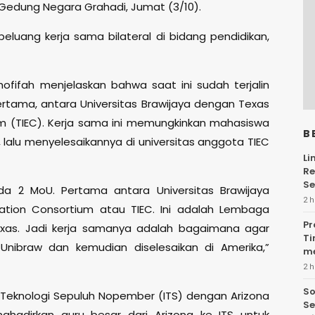
i Gedung Negara Grahadi, Jumat (3/10).
uang kerja sama bilateral di bidang pendidikan,
hofifah menjelaskan bahwa saat ini sudah terjalin
tama, antara Universitas Brawijaya dengan Texas
um (TIEC). Kerja sama ini memungkinkan mahasiswa
B
, lalu menyelesaikannya di universitas anggota TIEC
Li
Re
Se
da 2 MoU. Pertama antara Universitas Brawijaya
2 h
ation Consortium atau TIEC. Ini adalah Lembaga
Pr
exas. Jadi kerja samanya adalah bagaimana agar
Ti
nibraw dan kemudian diselesaikan di Amerika,”
me
2 h
So
t Teknologi Sepuluh Nopember (ITS) dengan Arizona
Se
ghadirkan guru besar dari Arizona ke ITS untuk