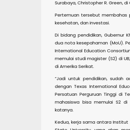
Surabaya, Christopher R. Green, d
Pertemuan tersebut membahas pel
kesehatan, dan investasi.
Di bidang pendidikan, Gubernur K
dua nota kesepahaman (MoU). Per
International Education Consorti
memulai studi magister (S2) di UB
di Amerika Serikat.
“Jadi untuk pendidikan, sudah a
dengan Texas International Educ
Persatuan Perguruan Tinggi di T
mahasiswa bisa memulai S2 di U
katanya.
Kedua, kerja sama antara Institu
State University, yang akan men