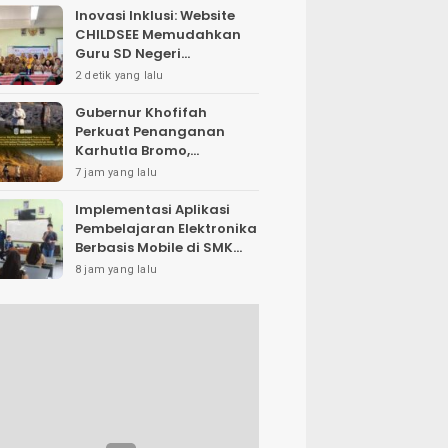
Inovasi Inklusi: Website
CHILDSEE Memudahkan
Guru SD Negeri
Bantargebang III dalam
2 detik yang lalu
Identifikasi Anak
Berkebutuhan Khusus
Gubernur Khofifah
Perkuat Penanganan
Karhutla Bromo,
Optimalkan Water
7 jam yang lalu
Bombing, Drone dan
Operasi Darat
Implementasi Aplikasi
Pembelajaran Elektronika
Berbasis Mobile di SMK
Negeri 10 Kota Bekasi,
8 jam yang lalu
Mendukung Digitalisasi
dan Inovasi
Pembelajaran