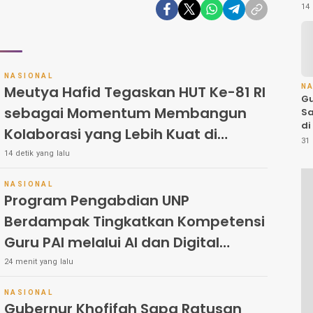
M
14 
M
Ko
Le
K
NASIONAL
Meutya Hafid Tegaskan HUT Ke-81 RI
N
Gu
sebagai Momentum Membangun
Sa
di
Kolaborasi yang Lebih Kuat di
Ba
31 
Kemkomdigi
Me
14 detik yang lalu
S
P
NASIONAL
Pe
Program Pengabdian UNP
Berdampak Tingkatkan Kompetensi
Guru PAI melalui AI dan Digital
Pedagogy
24 menit yang lalu
NASIONAL
Gubernur Khofifah Sapa Ratusan