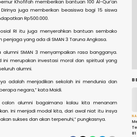
rnur Khofifah memberikan bantuan 100 Al-Qur’an
Dirinya juga memberikan beasiswa bagi 15 siswa
ndapatkan Rp500.000.
Sosial RI itu juga menyerahkan bantuan sembako
n penjaga yang ada di SMAN 3 Taruna Angkasa.
ga alumni SMAN 3 menyampaikan rasa bangganya.
ini merupakan investasi moral dan spiritual yang
eluruh alumni.
B
aya adalah menjadikan sekolah ini mendunia dan
erapa negara,” kata Maidi.
a calon alumni bagaimana kalau kita menanam
n. Ini menjadi modal kita, dari awal niat itu insya
N
i akan sukses dan akan terpenuhi,” pungkasnya.
Me
Te
81