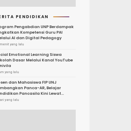
ERITA PENDIDIKAN
ogram Pengabdian UNP Berdampak
ngkatkan Kompetensi Guru PAI
lalui AI dan Digital Pedagogy
menit yang lalu
cial Emotional Learning Siswa
kolah Dasar Melalui Kanal YouTube
nivila
am yang lalu
sen dan Mahasiswa FIP UNJ
mbangkan Panca-AR, Belajar
ndidikan Pancasila Kini Lewat
gmented Reality
ari yang lalu