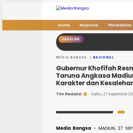
Media Bangsa
Portal Berita Nasional Terpercaya
Home
Nasional
Pendidikan
HEADLINE
MEDIA BANGSA
NASIONAL
Gubernur Khofifah Resm
Taruna Angkasa Madiun
Karakter dan Kesaleha
Tim Redaksi
Sabtu, 27 September 20
Media Bangsa
– MADIUN, 27 SEP