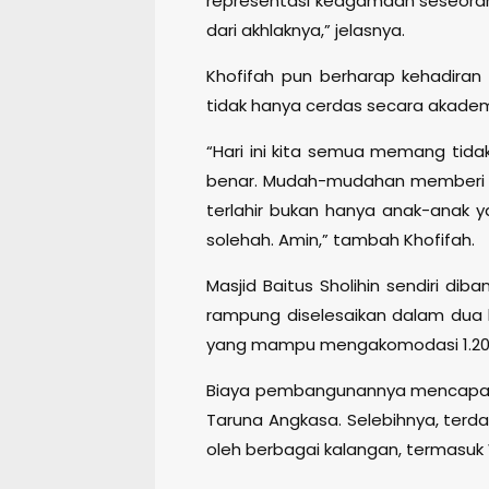
representasi keagamaan seseorang 
dari akhlaknya,” jelasnya.
Khofifah pun berharap kehadiran m
tidak hanya cerdas secara akademik
“Hari ini kita semua memang tidak
benar. Mudah-mudahan memberi re
terlahir bukan hanya anak-anak y
solehah. Amin,” tambah Khofifah.
Masjid Baitus Sholihin sendiri di
rampung diselesaikan dalam dua k
yang mampu mengakomodasi 1.20
Biaya pembangunannya mencapai R
Taruna Angkasa. Selebihnya, terd
oleh berbagai kalangan, termasuk