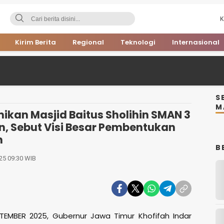
K
Kirim Berita
Regional
Teknologi
Internasional
S
M
ikan Masjid Baitus Sholihin SMAN 3
, Sebut Visi Besar Pembentukan
n
B
25 09:30 WIB
TEMBER 2025, Gubernur Jawa Timur Khofifah Indar