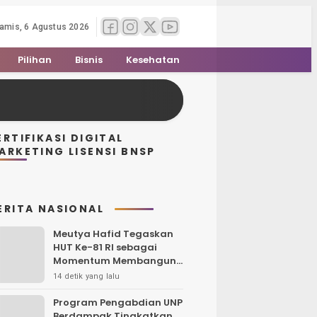
amis, 6 Agustus 2026
Pilihan
Bisnis
Kesehatan
ERTIFIKASI DIGITAL
ARKETING LISENSI BNSP
ERITA NASIONAL
Meutya Hafid Tegaskan
HUT Ke-81 RI sebagai
Momentum Membangun
Kolaborasi yang Lebih
14 detik yang lalu
Kuat di Kemkomdigi
Program Pengabdian UNP
Berdampak Tingkatkan