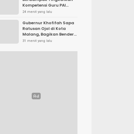
Kompetensi Guru PAI
melalui AI dan Digital
24 menit yang lalu
Pedagogy
Gubernur Khofifah Sapa
Ratusan Ojol di Kota
Malang, Bagikan Bendera
Merah Putih dan
31 menit yang lalu
Sembako saat Program
Pemutihan PKB