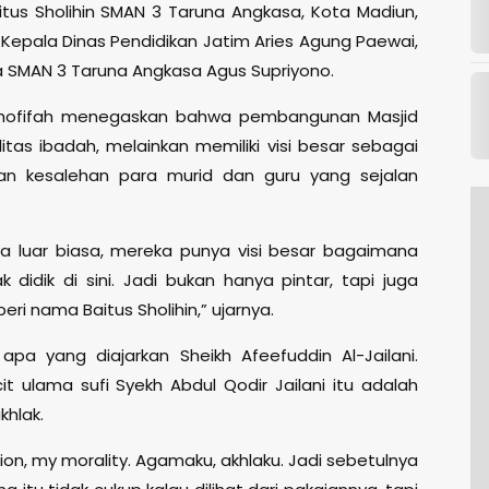
tus Sholihin SMAN 3 Taruna Angkasa, Kota Madiun,
Kepala Dinas Pendidikan Jatim Aries Agung Paewai,
a SMAN 3 Taruna Angkasa Agus Supriyono.
hofifah menegaskan bahwa pembangunan Masjid
litas ibadah, melainkan memiliki visi besar sebagai
n kesalehan para murid dan guru yang sejalan
ya luar biasa, mereka punya visi besar bagaimana
idik di sini. Jadi bukan hanya pintar, tapi juga
eri nama Baitus Sholihin,” ujarnya.
 apa yang diajarkan Sheikh Afeefuddin Al-Jailani.
cit ulama sufi Syekh Abdul Qodir Jailani itu adalah
khlak.
ion, my morality. Agamaku, akhlaku. Jadi sebetulnya