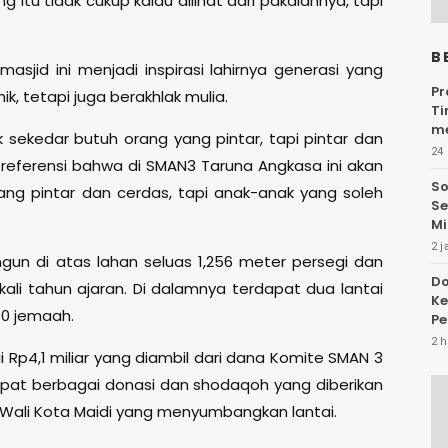
itu tidak cukup kalau dilihat dari pakaiannya, tapi
B
asjid ini menjadi inspirasi lahirnya generasi yang
Pr
, tetapi juga berakhlak mulia.
Ti
me
 sekedar butuh orang yang pintar, tapi pintar dan
24 
ferensi bahwa di SMAN3 Taruna Angkasa ini akan
So
ang pintar dan cerdas, tapi anak-anak yang soleh
Se
Mi
2 j
bangun di atas lahan seluas 1,256 meter persegi dan
Do
ali tahun ajaran. Di dalamnya terdapat dua lantai
Ke
0 jemaah.
Pe
Au
2 h
p4,1 miliar yang diambil dari dana Komite SMAN 3
apat berbagai donasi dan shodaqoh yang diberikan
 Wali Kota Maidi yang menyumbangkan lantai.