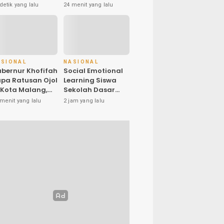
omentum
Tingkatkan
detik yang lalu
24 menit yang lalu
embangun
Kompetensi Guru
laborasi yang
PAI melalui AI dan
bih Kuat di
Digital Pedagogy
emkomdigi
ASIONAL
NASIONAL
bernur Khofifah
Social Emotional
pa Ratusan Ojol
Learning Siswa
 Kota Malang,
Sekolah Dasar
gikan Bendera
Melalui Kanal
menit yang lalu
2 jam yang lalu
rah Putih dan
YouTube Minivila
embako saat
rogram
mutihan PKB