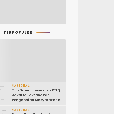
TERPOPULER
1
NASIONAL
Tim Dosen Universitas PTIQ
Jakarta Laksanakan
Pengabdian Masyarakat di
Masjid Al-Rohim, Ho Chi
Minh City, Vietnam
NASIONAL