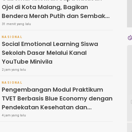
Ojol di Kota Malang, Bagikan
Bendera Merah Putih dan Sembako
saat Program Pemutihan PKB
31 menit yang lalu
NASIONAL
Social Emotional Learning Siswa
Sekolah Dasar Melalui Kanal
YouTube Minivila
2 jam yang lalu
NASIONAL
Pengembangan Modul Praktikum
TVET Berbasis Blue Economy dengan
Pendekatan Kesehatan dan
Keselamatan Kerja untuk Materi
4 jam yang lalu
Pariwisata Dukung Pencapaian