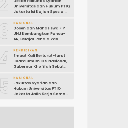
2
Dekan Fakultas Syariah
Universitas dan Hukum PTIQ
Jakarta Isi Kajian Spesial
Bersama Diaspora
3
Indonesia di Jepang
NASIONAL
Dosen dan Mahasiswa FIP
UNJ Kembangkan Panca-
AR, Belajar Pendidikan
Pancasila Kini Lewat
4
Augmented Reality
PENDIDIKAN
Empat Kali Berturut-turut
Juara Umum LKS Nasional,
Gubernur Khofifah Sebut
Jatim Makin Kokoh sebagai
5
Barometer Vokasi
NASIONAL
Fakultas Syariah dan
Hukum Universitas PTIQ
Jakarta Jalin Kerja Sama
dengan PCINU Jepang
untuk Perkuat Tri Dharma
Perguruan Tinggi