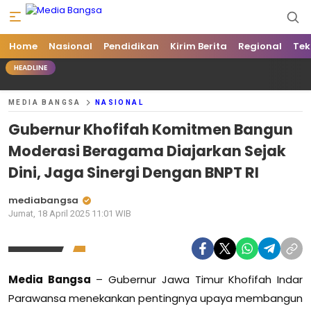
Home
Media Bangsa
Portal Berita Nasional Terpercaya
Nasional
Pendidikan
Kirim Berita
Regional
Tek
HEADLINE
MEDIA BANGSA
NASIONAL
Gubernur Khofifah Komitmen Bangun
Moderasi Beragama Diajarkan Sejak
Dini, Jaga Sinergi Dengan BNPT RI
mediabangsa
Jumat, 18 April 2025 11:01 WIB
Media Bangsa
– Gubernur Jawa Timur Khofifah Indar
Parawansa menekankan pentingnya upaya membangun