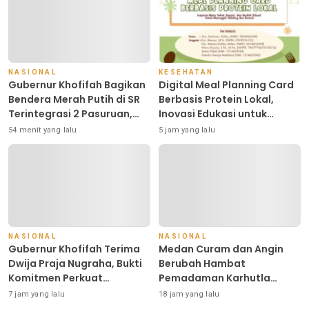
NASIONAL
KESEHATAN
Gubernur Khofifah Bagikan
Digital Meal Planning Card
Bendera Merah Putih di SR
Berbasis Protein Lokal,
Terintegrasi 2 Pasuruan,
Inovasi Edukasi untuk
Tekankan Peran Generasi
Mendukung Percepatan
54 menit yang lalu
5 jam yang lalu
Muda Menuju Indonesia
Penurunan Stunting
Emas 2045
NASIONAL
NASIONAL
Gubernur Khofifah Terima
Medan Curam dan Angin
Dwija Praja Nugraha, Bukti
Berubah Hambat
Komitmen Perkuat
Pemadaman Karhutla
Pendidikan Berkualitas dan
TNBTS
7 jam yang lalu
18 jam yang lalu
Merata di Jawa Timur