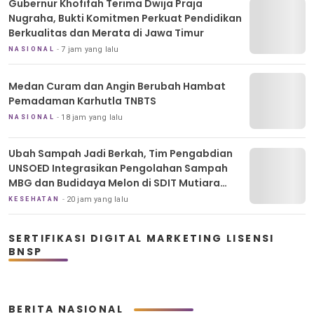
Gubernur Khofifah Terima Dwija Praja
Nugraha, Bukti Komitmen Perkuat Pendidikan
Berkualitas dan Merata di Jawa Timur
7 jam yang lalu
NASIONAL
Medan Curam dan Angin Berubah Hambat
Pemadaman Karhutla TNBTS
18 jam yang lalu
NASIONAL
Ubah Sampah Jadi Berkah, Tim Pengabdian
UNSOED Integrasikan Pengolahan Sampah
MBG dan Budidaya Melon di SDIT Mutiara
Hati Purwokerto
20 jam yang lalu
KESEHATAN
SERTIFIKASI DIGITAL MARKETING LISENSI
BNSP
BERITA NASIONAL