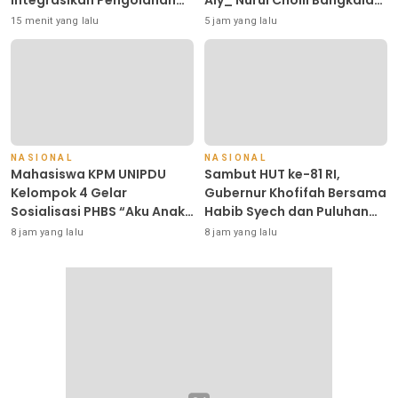
Integrasikan Pengolahan
Aly_ Nurul Cholil Bangkalan,
Sampah MBG dan Budidaya
Tegaskan Jawa Timur
15 menit yang lalu
5 jam yang lalu
Melon di SDIT Mutiara Hati
Gudangnya Ulama’ dan
Purwokerto
Dorong Gerakan
_Tafaqquh Fiddin_ Dari
Berbagai Profesi
NASIONAL
NASIONAL
Mahasiswa KPM UNIPDU
Sambut HUT ke-81 RI,
Kelompok 4 Gelar
Gubernur Khofifah Bersama
Sosialisasi PHBS “Aku Anak
Habib Syech dan Puluhan
Sehat” di SDN Jatibanjar
Ribu Warga Doakan
8 jam yang lalu
8 jam yang lalu
Pahlawan dan Keutuhan
Indonesia