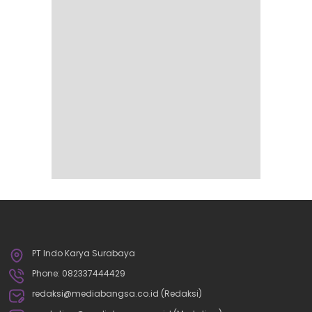
PT Indo Karya Surabaya
Phone: 082337444429
redaksi@mediabangsa.co.id (Redaksi)