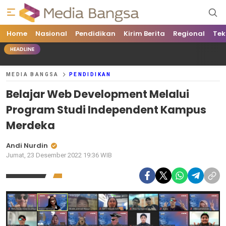
Home
Media Bangsa
Portal Berita Nasional Terpercaya
Nasional
Pendidikan
Kirim Berita
Regional
Tek
HEADLINE
MEDIA BANGSA
PENDIDIKAN
Belajar Web Development Melalui
Program Studi Independent Kampus
Merdeka
Andi Nurdin
Jumat, 23 Desember 2022 19:36 WIB