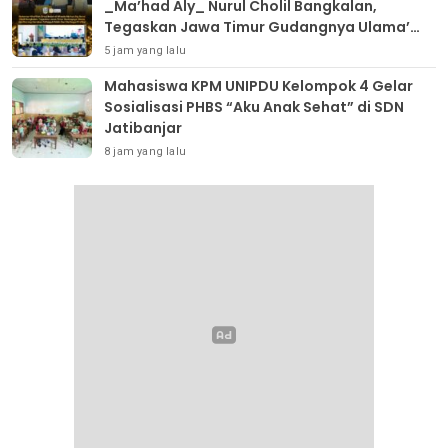
_Ma’had Aly_ Nurul Cholil Bangkalan,
Tegaskan Jawa Timur Gudangnya Ulama’
dan Dorong Gerakan _Tafaqquh Fiddin_
5 jam yang lalu
Dari Berbagai Profesi
Mahasiswa KPM UNIPDU Kelompok 4 Gelar
Sosialisasi PHBS “Aku Anak Sehat” di SDN
Jatibanjar
8 jam yang lalu