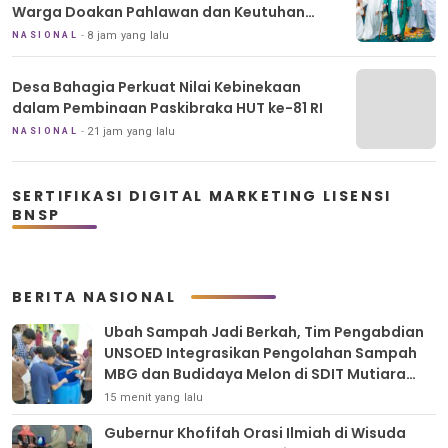
Warga Doakan Pahlawan dan Keutuhan
Indonesia
8 jam yang lalu
NASIONAL
Desa Bahagia Perkuat Nilai Kebinekaan
dalam Pembinaan Paskibraka HUT ke-81 RI
21 jam yang lalu
NASIONAL
SERTIFIKASI DIGITAL MARKETING LISENSI
BNSP
BERITA NASIONAL
Ubah Sampah Jadi Berkah, Tim Pengabdian
UNSOED Integrasikan Pengolahan Sampah
MBG dan Budidaya Melon di SDIT Mutiara
Hati Purwokerto
15 menit yang lalu
Gubernur Khofifah Orasi Ilmiah di Wisuda