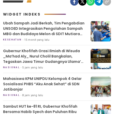
WIDGET INDEKS
Ubah Sampah Jadi Berkah, Tim Pengabdian
UNSOED Integrasikan Pengolahan Sampah
MBG dan Budidaya Melon di SDIT Mutiara
Hati Purwokerto
15 menit yang lalu
KESEHATAN
Gubernur Khofifah Orasi Ilmiah di Wisuda
_Ma’had Aly_ Nurul Cholil Bangkalan,
Tegaskan Jawa Timur Gudangnya Ulama’
dan Dorong Gerakan _Tafaqquh Fiddin_ Dari
5 jam yang lalu
NASIONAL
Berbagai Profesi
Mahasiswa KPM UNIPDU Kelompok 4 Gelar
Sosialisasi PHBS “Aku Anak Sehat” di SDN
Jatibanjar
8 jam yang lalu
NASIONAL
Sambut HUT ke-81 RI, Gubernur Khofifah
Bersama Habib Syech dan Puluhan Ribu