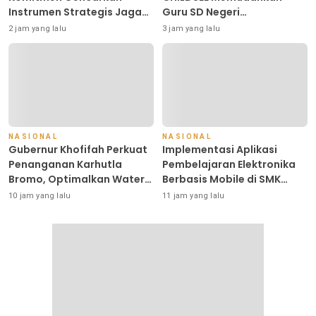
Instrumen Strategis Jaga
Guru SD Negeri
Daya Beli di Tengah
Bantargebang III dalam
2 jam yang lalu
3 jam yang lalu
Dinamika Harga Pangan,
Identifikasi Anak
Masyarakat Kota Pasuruan
Berkebutuhan Khusus
Antusias Serbu Pasar
Murah dan Bendera Merah
Putih
NASIONAL
NASIONAL
Gubernur Khofifah Perkuat
Implementasi Aplikasi
Penanganan Karhutla
Pembelajaran Elektronika
Bromo, Optimalkan Water
Berbasis Mobile di SMK
Bombing, Drone dan
Negeri 10 Kota Bekasi,
10 jam yang lalu
11 jam yang lalu
Operasi Darat
Mendukung Digitalisasi dan
Inovasi Pembelajaran