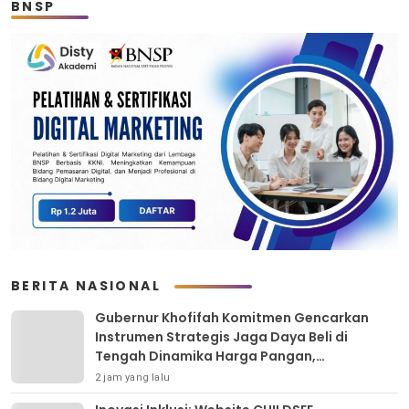
BNSP
BERITA NASIONAL
Gubernur Khofifah Komitmen Gencarkan
Instrumen Strategis Jaga Daya Beli di
Tengah Dinamika Harga Pangan,
Masyarakat Kota Pasuruan Antusias Serbu
2 jam yang lalu
Pasar Murah dan Bendera Merah Putih