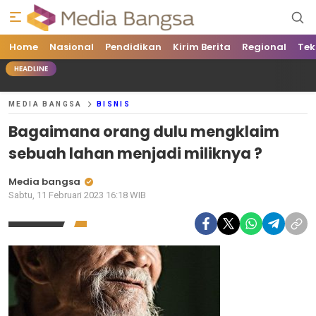
Home
Media Bangsa
Portal Berita Nasional Terpercaya
Nasional
Pendidikan
Kirim Berita
Regional
Tek
HEADLINE
MEDIA BANGSA
BISNIS
Bagaimana orang dulu mengklaim
sebuah lahan menjadi miliknya ?
Media bangsa
Sabtu, 11 Februari 2023 16:18 WIB