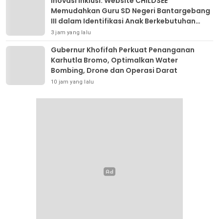
Inovasi Inklusi: Website CHILDSEE
Memudahkan Guru SD Negeri Bantargebang
III dalam Identifikasi Anak Berkebutuhan
Khusus
3 jam yang lalu
Gubernur Khofifah Perkuat Penanganan
Karhutla Bromo, Optimalkan Water
Bombing, Drone dan Operasi Darat
10 jam yang lalu