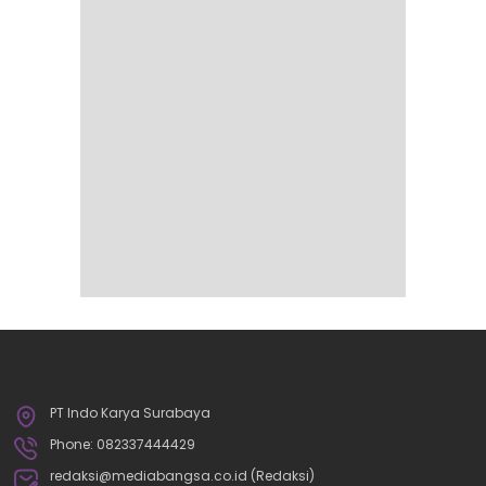
PT Indo Karya Surabaya
Phone: 082337444429
redaksi@mediabangsa.co.id (Redaksi)