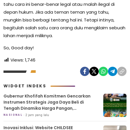
tahu cara ini benar-benar legal atau malah ilegal di
depan hukum. Jika ada teman teman yang tahu,
mungkin bisa berbagi tentang hal ini. Tetapi intinya,
begitulah salah satu cara orang dulu mengklaim sebuah
lahan menjadi miliknya.
So, Good day!
Views:
1,746
WIDGET INDEKS
Gubernur Khofifah Komitmen Gencarkan
Instrumen Strategis Jaga Daya Beli di
Tengah Dinamika Harga Pangan,
Masyarakat Kota Pasuruan Antusias Serbu
2 jam yang lalu
NASIONAL
Pasar Murah dan Bendera Merah Putih
Inovasi Inklusi: Website CHILDSEE