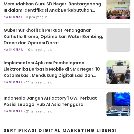
Memudahkan Guru SD Negeri Bantargebang
III dalam Identifikasi Anak Berkebutuhan
Khusus
3 jam yang lalu
NASIONAL
Gubernur Khofifah Perkuat Penanganan
Karhutla Bromo, Optimalkan Water Bombing,
Drone dan Operasi Darat
10 jam yang lalu
NASIONAL
Implementasi Aplikasi Pembelajaran
Elektronika Berbasis Mobile di SMK Negeri 10
Kota Bekasi, Mendukung Digitalisasi dan
Inovasi Pembelajaran
11 jam yang lalu
NASIONAL
Indonesia Bangun AI Factory 1 GW, Perkuat
Posisi sebagai Hub AI Asia Tenggara
21 jam yang lalu
NASIONAL
SERTIFIKASI DIGITAL MARKETING LISENSI