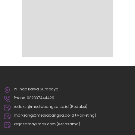
PT Indo Karya Surabaya
Phone: 082337444429
redaksi@mediabangsa.co.id (Redaksi)
marketing@mediabangsa.co.id (Marketing)
kerjasama@mail.com (Kerjasama)