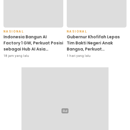
NASIONAL
NASIONAL
Indonesia Bangun AI
Gubernur Khofifah Lepas
Factory 1 GW, Perkuat Posisi
Tim Bakti Negeri Anak
sebagai Hub AI Asia
Bangsa, Perkuat
Tenggara
Kepedulian kepada
18 jam yang lalu
1 hari yang lalu
Keluarga Pahlawan dan
Perintis Kemerdekaan