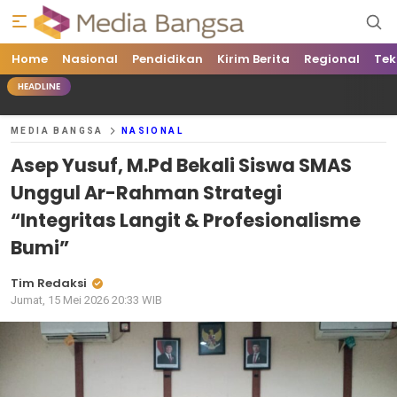
Home
Media Bangsa
Portal Berita Nasional Terpercaya
Nasional
Pendidikan
Kirim Berita
Regional
Tek
HEADLINE
MEDIA BANGSA
NASIONAL
Asep Yusuf, M.Pd Bekali Siswa SMAS
Unggul Ar-Rahman Strategi
“Integritas Langit & Profesionalisme
Bumi”
Tim Redaksi
Jumat, 15 Mei 2026 20:33 WIB