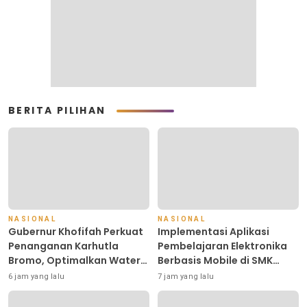
BERITA PILIHAN
NASIONAL
NASIONAL
Gubernur Khofifah Perkuat
Implementasi Aplikasi
Penanganan Karhutla
Pembelajaran Elektronika
Bromo, Optimalkan Water
Berbasis Mobile di SMK
Bombing, Drone dan
Negeri 10 Kota Bekasi,
6 jam yang lalu
7 jam yang lalu
Operasi Darat
Mendukung Digitalisasi dan
Inovasi Pembelajaran