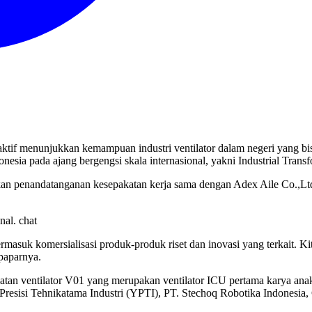
tif menunjukkan kemampuan industri ventilator dalam negeri yang bisa 
donesia pada ajang bergengsi skala internasional, yakni Industrial T
an penandatanganan kesepakatan kerja sama dengan Adex Aile Co.,Ltd
nal. chat
masuk komersialisasi produk-produk riset dan inovasi yang terkait. K
paparnya.
n ventilator V01 yang merupakan ventilator ICU pertama karya anak ba
sisi Tehnikatama Industri (YPTI), PT. Stechoq Robotika Indonesia, C