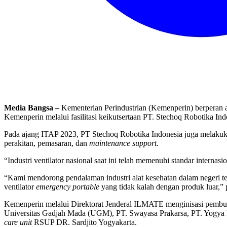
Media Bangsa –
Kementerian Perindustrian (Kemenperin) berperan ak
Kemenperin melalui fasilitasi keikutsertaan PT. Stechoq Robotika In
Pada ajang ITAP 2023, PT Stechoq Robotika Indonesia juga melakuk
perakitan, pemasaran, dan
maintenance
support
.
“Industri ventilator nasional saat ini telah memenuhi standar internasio
“Kami mendorong pendalaman industri alat kesehatan dalam negeri ter
ventilator
emergency portable
yang tidak kalah dengan produk luar,” 
Kemenperin melalui Direktorat Jenderal ILMATE menginisasi pembuata
Universitas Gadjah Mada (UGM), PT. Swayasa Prakarsa, PT. Yogya Pre
care
unit
RSUP DR. Sardjito Yogyakarta.